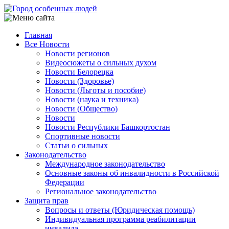
Перейти
к
основному
Главная
содержанию
Все Новости
Main
Новости регионов
navigation
Видеосюжеты о сильных духом
Новости Белорецка
Новости (Здоровье)
Новости (Льготы и пособие)
Новости (наука и техника)
Новости (Общество)
Новости
Новости Республики Башкортостан
Спортивные новости
Статьи о сильных
Законодательство
Международное законодательство
Основные законы об инвалидности в Российской
Федерации
Региональное законодательство
Защита прав
Вопросы и ответы (Юридическая помощь)
Индивидуальная программа реабилитации
инвалида