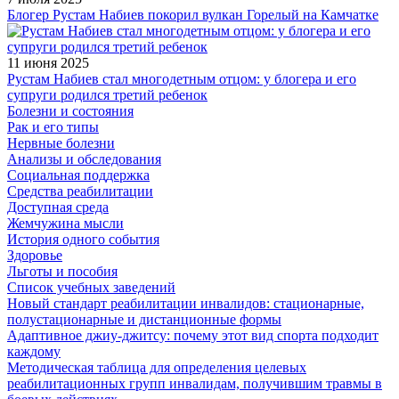
Блогер Рустам Набиев покорил вулкан Горелый на Камчатке
11 июня 2025
Рустам Набиев стал многодетным отцом: у блогера и его
супруги родился третий ребенок
Болезни и состояния
Рак и его типы
Нервные болезни
Анализы и обследования
Социальная поддержка
Средства реабилитации
Доступная среда
Жемчужина мысли
История одного события
Здоровье
Льготы и пособия
Список учебных заведений
Новый стандарт реабилитации инвалидов: стационарные,
полустационарные и дистанционные формы
Адаптивное джиу-джитсу: почему этот вид спорта подходит
каждому
Методическая таблица для определения целевых
реабилитационных групп инвалидам, получившим травмы в