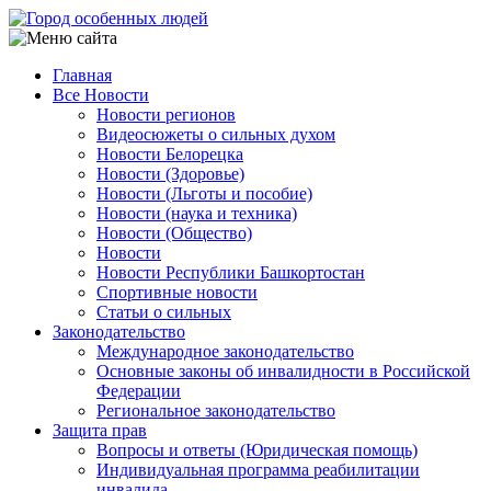
Перейти
к
основному
Главная
содержанию
Все Новости
Main
Новости регионов
navigation
Видеосюжеты о сильных духом
Новости Белорецка
Новости (Здоровье)
Новости (Льготы и пособие)
Новости (наука и техника)
Новости (Общество)
Новости
Новости Республики Башкортостан
Спортивные новости
Статьи о сильных
Законодательство
Международное законодательство
Основные законы об инвалидности в Российской
Федерации
Региональное законодательство
Защита прав
Вопросы и ответы (Юридическая помощь)
Индивидуальная программа реабилитации
инвалида