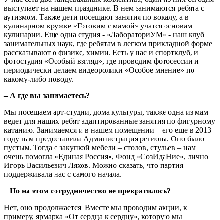
выступает на нашем празднике. В нем занимаются ребята с
аутизмом. Также дети посещают занятия по вокалу, а в
кулинарном кружке «Готовим с мамой» учатся основам
кулинарии. Еще одна студия - «ЛабораториУМ» - наш клуб
занимательных наук, где ребятам в легком прикладной форме
рассказывают о физике, химии. Есть у нас и спортклуб, и
фотостудия «Особый взгляд», где проводим фотосессии и
периодически делаем видеоролики «Особое мнение» по
какому-либо поводу.
– А где вы занимаетесь?
Мы посещаем арт-студии, дома культуры, также одна из мам
ведет для наших ребят адаптированные занятия по фигурному
катанию. Занимаемся и в нашем помещении – его еще в 2013
году нам предоставила Администрация региона. Оно было
пустым. Тогда с закупкой мебели – столов, стульев – нам
очень помогла «Единая Россия», Фонд «СозИдаНие», лично
Игорь Васильевич Ляхов. Можно сказать, что партия
поддерживала нас с самого начала.
– Но на этом сотрудничество не прекратилось?
Нет, оно продолжается. Вместе мы проводим акции, к
примеру, ярмарка «От сердца к сердцу», которую мы