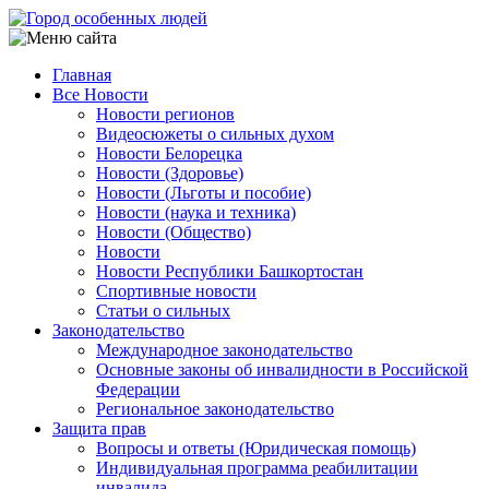
Перейти
к
основному
Главная
содержанию
Все Новости
Main
Новости регионов
navigation
Видеосюжеты о сильных духом
Новости Белорецка
Новости (Здоровье)
Новости (Льготы и пособие)
Новости (наука и техника)
Новости (Общество)
Новости
Новости Республики Башкортостан
Спортивные новости
Статьи о сильных
Законодательство
Международное законодательство
Основные законы об инвалидности в Российской
Федерации
Региональное законодательство
Защита прав
Вопросы и ответы (Юридическая помощь)
Индивидуальная программа реабилитации
инвалида