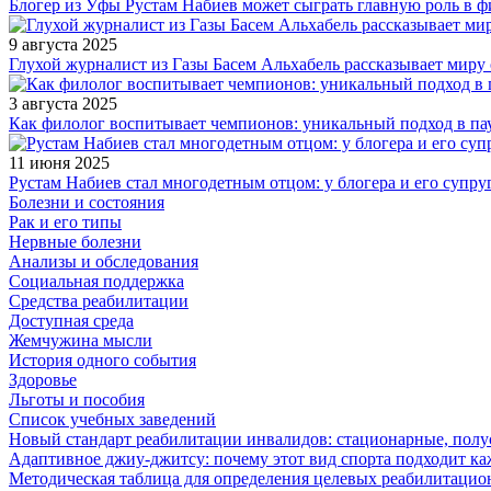
Блогер из Уфы Рустам Набиев может сыграть главную роль в 
9 августа 2025
Глухой журналист из Газы Басем Альхабель рассказывает миру 
3 августа 2025
Как филолог воспитывает чемпионов: уникальный подход в па
11 июня 2025
Рустам Набиев стал многодетным отцом: у блогера и его супру
Болезни и состояния
Рак и его типы
Нервные болезни
Анализы и обследования
Социальная поддержка
Средства реабилитации
Доступная среда
Жемчужина мысли
История одного события
Здоровье
Льготы и пособия
Список учебных заведений
Новый стандарт реабилитации инвалидов: стационарные, пол
Адаптивное джиу-джитсу: почему этот вид спорта подходит к
Методическая таблица для определения целевых реабилитаци