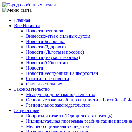
Перейти
к
основному
Главная
содержанию
Все Новости
Main
Новости регионов
navigation
Видеосюжеты о сильных духом
Новости Белорецка
Новости (Здоровье)
Новости (Льготы и пособие)
Новости (наука и техника)
Новости (Общество)
Новости
Новости Республики Башкортостан
Спортивные новости
Статьи о сильных
Законодательство
Международное законодательство
Основные законы об инвалидности в Российской Ф
Региональное законодательство
Защита прав
Вопросы и ответы (Юридическая помощь)
Индивидуальная программа реабилитации инвалид
Медико-социальная экспертиза
Правила перевозки инвалидов