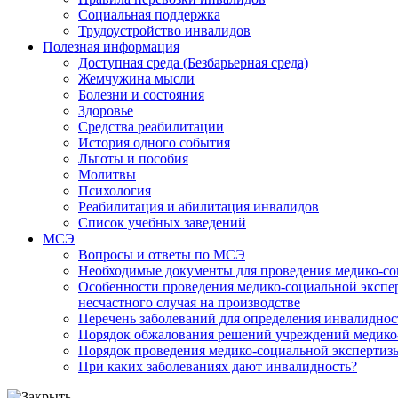
Социальная поддержка
Трудоустройство инвалидов
Полезная информация
Доступная среда (Безбарьерная среда)
Жемчужина мысли
Болезни и состояния
Здоровье
Средства реабилитации
История одного события
Льготы и пособия
Молитвы
Психология
Реабилитация и абилитация инвалидов
Список учебных заведений
МСЭ
Вопросы и ответы по МСЭ
Необходимые документы для проведения медико-со
Особенности проведения медико-социальной экспер
несчастного случая на производстве
Перечень заболеваний для определения инвалиднос
Порядок обжалования решений учреждений медико
Порядок проведения медико-социальной экспертизы
При каких заболеваниях дают инвалидность?