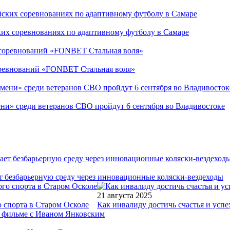
ких соревнованиях по адаптивному футболу в Самаре
соревнований «FONBET Стальная воля»
ни» среди ветеранов СВО пройдут 6 сентября во Владивостоке
т безбарьерную среду через инновационные коляски-вездеходы
21 августа 2025
 спорта в Старом Осколе
Как инвалиду достичь счастья и успе