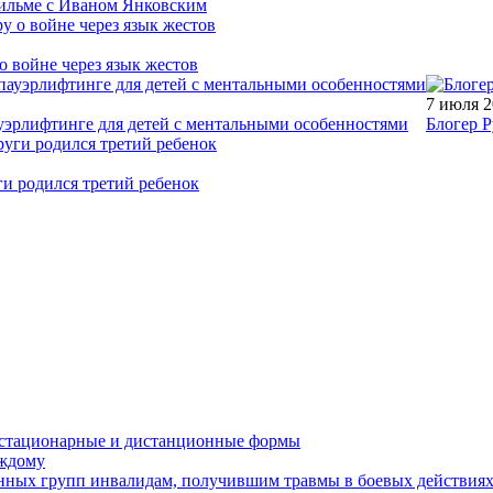
фильме с Иваном Янковским
о войне через язык жестов
7 июля 
уэрлифтинге для детей с ментальными особенностями
Блогер Р
ги родился третий ребенок
устационарные и дистанционные формы
аждому
онных групп инвалидам, получившим травмы в боевых действия