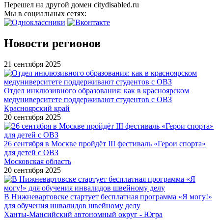
Перешел на другой домен citydisabled.ru
Мы в социальных сетях:
Новости регионов
21 сентября 2025
Отдел инклюзивного образования: как в красноярском
медуниверситете поддерживают студентов с ОВЗ
Красноярский край
20 сентября 2025
26 сентября в Москве пройдёт III фестиваль «Герои спорта»
для детей с ОВЗ
Московская область
20 сентября 2025
В Нижневартовске стартует бесплатная программа «Я могу!»
для обучения инвалидов швейному делу
Ханты-Мансийский автономный округ - Югра