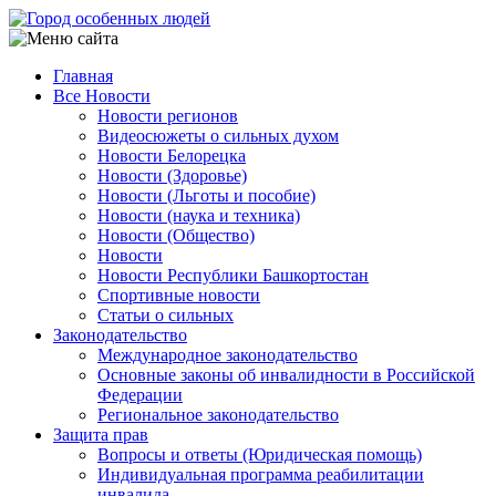
Перейти
к
основному
Главная
содержанию
Все Новости
Main
Новости регионов
navigation
Видеосюжеты о сильных духом
Новости Белорецка
Новости (Здоровье)
Новости (Льготы и пособие)
Новости (наука и техника)
Новости (Общество)
Новости
Новости Республики Башкортостан
Спортивные новости
Статьи о сильных
Законодательство
Международное законодательство
Основные законы об инвалидности в Российской
Федерации
Региональное законодательство
Защита прав
Вопросы и ответы (Юридическая помощь)
Индивидуальная программа реабилитации
инвалида