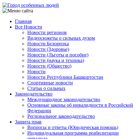
Перейти
к
основному
Главная
содержанию
Все Новости
Main
Новости регионов
navigation
Видеосюжеты о сильных духом
Новости Белорецка
Новости (Здоровье)
Новости (Льготы и пособие)
Новости (наука и техника)
Новости (Общество)
Новости
Новости Республики Башкортостан
Спортивные новости
Статьи о сильных
Законодательство
Международное законодательство
Основные законы об инвалидности в Российской
Федерации
Региональное законодательство
Защита прав
Вопросы и ответы (Юридическая помощь)
Индивидуальная программа реабилитации
инвалида