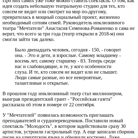
Про них самих уже тоже можно ставить спектакль. О том, как
идея создать небольшую театральную студию для тех, кто
совсем не видит или смотрит на мир по-другому,
превратилась в мощный социальный проект, жизненно
необходимый сотням семей. Руководитель инклюзивного
театра "Мечтатели" Анастасия Семенова-Романенко и сама не
верит, что всего за три года (театр открыли в 2018-м) они
смогли зайти так далеко.
Было двенадцать человек, сегодня - 150, - говорит
она. - Это и дети, и взрослые. Самому младшему -
восемь лет, самому старшему - 83. Теперь среди
нас и слабовидящие, и те, у кого особенности
слуха. И те, кто совсем не видит или не слышит.
Люди самые разные, но все невероятные,
талантливые и открытые.
В прошлом году инклюзивный театр стал миллионером,
выиграв президентский грант - "Российская газета"
рассказала об этом в номере от 22 сентября.
У "Мечтателей" появилась возможность приглашать
преподавателей и сурдопереводчиков. Поставили новый
спектакль "Молодость", в котором задействовали сразу 30
артистов, устроили гастрольный тур. А еще записали сборник
песен на удмуртском языке и обновили костюмы. Даже