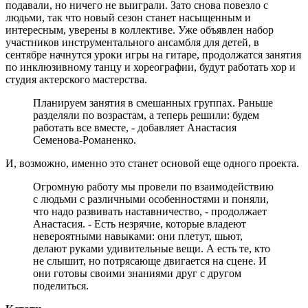
подавали, но ничего не выиграли. Зато снова повезло с
людьми, так что новый сезон станет насыщенным и
интересным, уверены в коллективе. Уже объявлен набор
участников инструментального ансамбля для детей, в
сентябре начнутся уроки игры на гитаре, продолжатся занятия
по инклюзивному танцу и хореографии, будут работать хор и
студия актерского мастерства.
Планируем занятия в смешанных группах. Раньше
разделяли по возрастам, а теперь решили: будем
работать все вместе, - добавляет Анастасия
Семенова-Романенко.
И, возможно, именно это станет основой еще одного проекта.
Огромную работу мы провели по взаимодействию
с людьми с различными особенностями и поняли,
что надо развивать наставничество, - продолжает
Анастасия. - Есть незрячие, которые владеют
невероятными навыками: они плетут, шьют,
делают руками удивительные вещи. А есть те, кто
не слышит, но потрясающе двигается на сцене. И
они готовы своими знаниями друг с другом
поделиться.