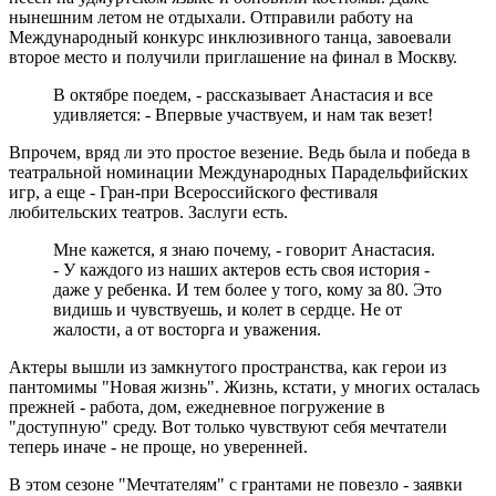
нынешним летом не отдыхали. Отправили работу на
Международный конкурс инклюзивного танца, завоевали
второе место и получили приглашение на финал в Москву.
В октябре поедем, - рассказывает Анастасия и все
удивляется: - Впервые участвуем, и нам так везет!
Впрочем, вряд ли это простое везение. Ведь была и победа в
театральной номинации Международных Парадельфийских
игр, а еще - Гран-при Всероссийского фестиваля
любительских театров. Заслуги есть.
Мне кажется, я знаю почему, - говорит Анастасия.
- У каждого из наших актеров есть своя история -
даже у ребенка. И тем более у того, кому за 80. Это
видишь и чувствуешь, и колет в сердце. Не от
жалости, а от восторга и уважения.
Актеры вышли из замкнутого пространства, как герои из
пантомимы "Новая жизнь". Жизнь, кстати, у многих осталась
прежней - работа, дом, ежедневное погружение в
"доступную" среду. Вот только чувствуют себя мечтатели
теперь иначе - не проще, но уверенней.
В этом сезоне "Мечтателям" с грантами не повезло - заявки