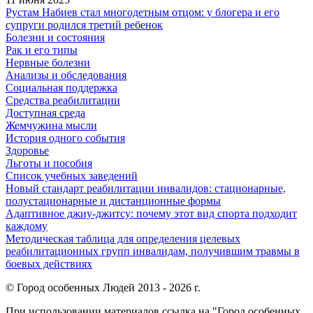
Рустам Набиев стал многодетным отцом: у блогера и его
супруги родился третий ребенок
Болезни и состояния
Рак и его типы
Нервные болезни
Анализы и обследования
Социальная поддержка
Средства реабилитации
Доступная среда
Жемчужина мысли
История одного события
Здоровье
Льготы и пособия
Список учебных заведений
Новый стандарт реабилитации инвалидов: стационарные,
полустационарные и дистанционные формы
Адаптивное джиу-джитсу: почему этот вид спорта подходит
каждому
Методическая таблица для определения целевых
реабилитационных групп инвалидам, получившим травмы в
боевых действиях
© Город особенных Людей 2013 - 2026 г.
При использовании материалов ссылка на "Город особенных