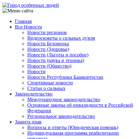
Перейти
к
основному
Главная
содержанию
Все Новости
Main
Новости регионов
navigation
Видеосюжеты о сильных духом
Новости Белорецка
Новости (Здоровье)
Новости (Льготы и пособие)
Новости (наука и техника)
Новости (Общество)
Новости
Новости Республики Башкортостан
Спортивные новости
Статьи о сильных
Законодательство
Международное законодательство
Основные законы об инвалидности в Российской
Федерации
Региональное законодательство
Защита прав
Вопросы и ответы (Юридическая помощь)
Индивидуальная программа реабилитации
инвалида