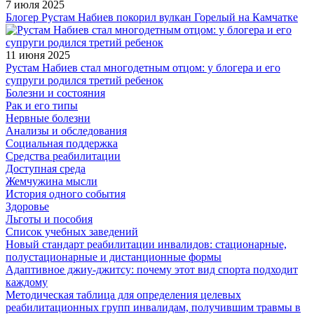
7 июля 2025
Блогер Рустам Набиев покорил вулкан Горелый на Камчатке
11 июня 2025
Рустам Набиев стал многодетным отцом: у блогера и его
супруги родился третий ребенок
Болезни и состояния
Рак и его типы
Нервные болезни
Анализы и обследования
Социальная поддержка
Средства реабилитации
Доступная среда
Жемчужина мысли
История одного события
Здоровье
Льготы и пособия
Список учебных заведений
Новый стандарт реабилитации инвалидов: стационарные,
полустационарные и дистанционные формы
Адаптивное джиу-джитсу: почему этот вид спорта подходит
каждому
Методическая таблица для определения целевых
реабилитационных групп инвалидам, получившим травмы в