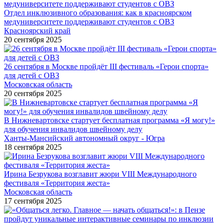
Отдел инклюзивного образования: как в красноярском
медуниверситете поддерживают студентов с ОВЗ
Красноярский край
20 сентября 2025
26 сентября в Москве пройдёт III фестиваль «Герои спорта»
для детей с ОВЗ
Московская область
20 сентября 2025
В Нижневартовске стартует бесплатная программа «Я могу!»
для обучения инвалидов швейному делу
Ханты-Мансийский автономный округ - Югра
18 сентября 2025
Ирина Безрукова возглавит жюри VIII Международного
фестиваля «Территория жеста»
Московская область
17 сентября 2025