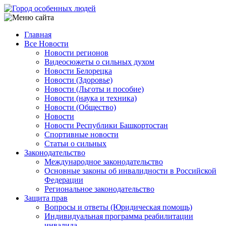
Перейти
к
основному
Главная
содержанию
Все Новости
Main
Новости регионов
navigation
Видеосюжеты о сильных духом
Новости Белорецка
Новости (Здоровье)
Новости (Льготы и пособие)
Новости (наука и техника)
Новости (Общество)
Новости
Новости Республики Башкортостан
Спортивные новости
Статьи о сильных
Законодательство
Международное законодательство
Основные законы об инвалидности в Российской
Федерации
Региональное законодательство
Защита прав
Вопросы и ответы (Юридическая помощь)
Индивидуальная программа реабилитации
инвалида