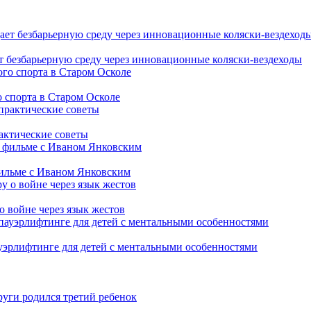
т безбарьерную среду через инновационные коляски-вездеходы
 спорта в Старом Осколе
рактические советы
фильме с Иваном Янковским
о войне через язык жестов
уэрлифтинге для детей с ментальными особенностями