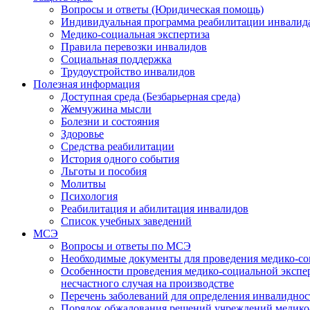
Вопросы и ответы (Юридическая помощь)
Индивидуальная программа реабилитации инвалид
Медико-социальная экспертиза
Правила перевозки инвалидов
Социальная поддержка
Трудоустройство инвалидов
Полезная информация
Доступная среда (Безбарьерная среда)
Жемчужина мысли
Болезни и состояния
Здоровье
Средства реабилитации
История одного события
Льготы и пособия
Молитвы
Психология
Реабилитация и абилитация инвалидов
Список учебных заведений
МСЭ
Вопросы и ответы по МСЭ
Необходимые документы для проведения медико-со
Особенности проведения медико-социальной экспер
несчастного случая на производстве
Перечень заболеваний для определения инвалиднос
Порядок обжалования решений учреждений медико