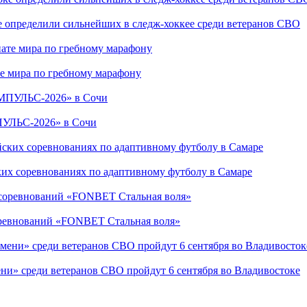
е определили сильнейших в следж-хоккее среди ветеранов СВО
е мира по гребному марафону
ПУЛЬС-2026» в Сочи
ких соревнованиях по адаптивному футболу в Самаре
соревнований «FONBET Стальная воля»
ни» среди ветеранов СВО пройдут 6 сентября во Владивостоке