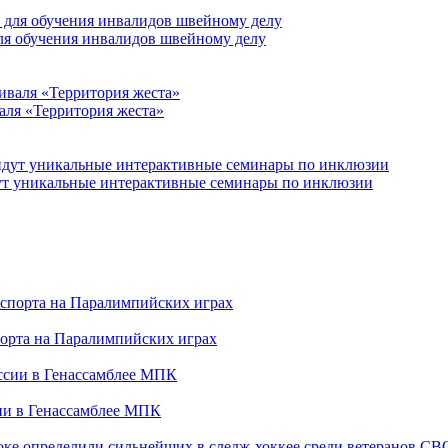
для обучения инвалидов швейному делу
аля «Территория жеста»
йдут уникальные интерактивные семинары по инклюзии
порта на Паралимпийских играх
сии в Генассамблее МПК