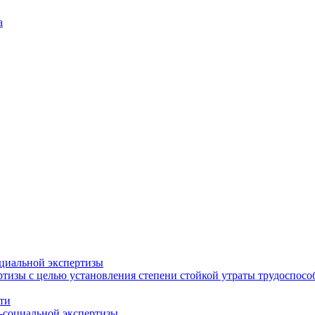
а
циальной экспертизы
тизы с целью установления степени стойкой утраты трудоспособ
ти
-социальной экспертизы