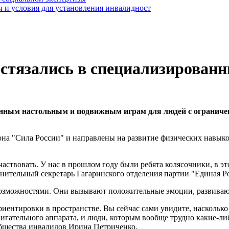
 и условия для установления инвалидност
стязались в специализированн
анным настольным и подвижным играм для людей с ограниче
она "Сила России" и направлены на развитие физических навык
аствовать. У нас в прошлом году были ребята колясочники, в эт
лнительный секретарь Гагаринского отделения партии "Единая Р
возможностями. Они вызывают положительные эмоции, развиваю
риентировки в пространстве. Вы сейчас сами увидите, насколько
вигательного аппарата, и люди, которым вообще трудно какие-ли
общества инвалидов Ирина Петриченко.