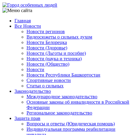
Перейти
к
основному
Главная
содержанию
Все Новости
Main
Новости регионов
navigation
Видеосюжеты о сильных духом
Новости Белорецка
Новости (Здоровье)
Новости (Льготы и пособие)
Новости (наука и техника)
Новости (Общество)
Новости
Новости Республики Башкортостан
Спортивные новости
Статьи о сильных
Законодательство
Международное законодательство
Основные законы об инвалидности в Российской
Федерации
Региональное законодательство
Защита прав
Вопросы и ответы (Юридическая помощь)
Индивидуальная программа реабилитации
инвалида