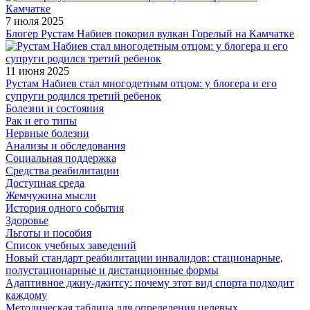
7 июля 2025
Блогер Рустам Набиев покорил вулкан Горелый на Камчатке
11 июня 2025
Рустам Набиев стал многодетным отцом: у блогера и его
супруги родился третий ребенок
Болезни и состояния
Рак и его типы
Нервные болезни
Анализы и обследования
Социальная поддержка
Средства реабилитации
Доступная среда
Жемчужина мысли
История одного события
Здоровье
Льготы и пособия
Список учебных заведений
Новый стандарт реабилитации инвалидов: стационарные,
полустационарные и дистанционные формы
Адаптивное джиу-джитсу: почему этот вид спорта подходит
каждому
Методическая таблица для определения целевых