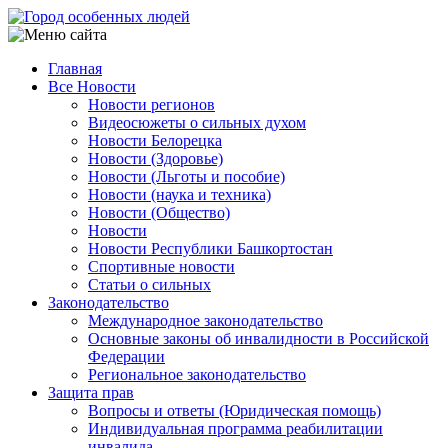
Перейти
к
основному
Главная
содержанию
Все Новости
Main
Новости регионов
navigation
Видеосюжеты о сильных духом
Новости Белорецка
Новости (Здоровье)
Новости (Льготы и пособие)
Новости (наука и техника)
Новости (Общество)
Новости
Новости Республики Башкортостан
Спортивные новости
Статьи о сильных
Законодательство
Международное законодательство
Основные законы об инвалидности в Российской
Федерации
Региональное законодательство
Защита прав
Вопросы и ответы (Юридическая помощь)
Индивидуальная программа реабилитации
инвалида