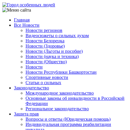
Перейти
к
основному
Главная
содержанию
Все Новости
Main
Новости регионов
navigation
Видеосюжеты о сильных духом
Новости Белорецка
Новости (Здоровье)
Новости (Льготы и пособие)
Новости (наука и техника)
Новости (Общество)
Новости
Новости Республики Башкортостан
Спортивные новости
Статьи о сильных
Законодательство
Международное законодательство
Основные законы об инвалидности в Российской
Федерации
Региональное законодательство
Защита прав
Вопросы и ответы (Юридическая помощь)
Индивидуальная программа реабилитации
инвалида