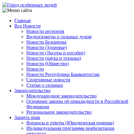
Перейти
к
основному
Главная
содержанию
Все Новости
Main
Новости регионов
navigation
Видеосюжеты о сильных духом
Новости Белорецка
Новости (Здоровье)
Новости (Льготы и пособие)
Новости (наука и техника)
Новости (Общество)
Новости
Новости Республики Башкортостан
Спортивные новости
Статьи о сильных
Законодательство
Международное законодательство
Основные законы об инвалидности в Российской
Федерации
Региональное законодательство
Защита прав
Вопросы и ответы (Юридическая помощь)
Индивидуальная программа реабилитации
инвалида