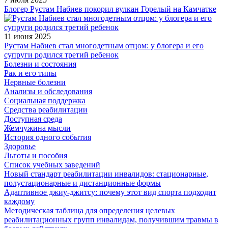
Блогер Рустам Набиев покорил вулкан Горелый на Камчатке
11 июня 2025
Рустам Набиев стал многодетным отцом: у блогера и его
супруги родился третий ребенок
Болезни и состояния
Рак и его типы
Нервные болезни
Анализы и обследования
Социальная поддержка
Средства реабилитации
Доступная среда
Жемчужина мысли
История одного события
Здоровье
Льготы и пособия
Список учебных заведений
Новый стандарт реабилитации инвалидов: стационарные,
полустационарные и дистанционные формы
Адаптивное джиу-джитсу: почему этот вид спорта подходит
каждому
Методическая таблица для определения целевых
реабилитационных групп инвалидам, получившим травмы в