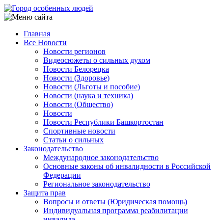
Перейти
к
основному
Главная
содержанию
Все Новости
Main
Новости регионов
navigation
Видеосюжеты о сильных духом
Новости Белорецка
Новости (Здоровье)
Новости (Льготы и пособие)
Новости (наука и техника)
Новости (Общество)
Новости
Новости Республики Башкортостан
Спортивные новости
Статьи о сильных
Законодательство
Международное законодательство
Основные законы об инвалидности в Российской
Федерации
Региональное законодательство
Защита прав
Вопросы и ответы (Юридическая помощь)
Индивидуальная программа реабилитации
инвалида