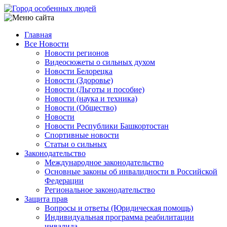
Перейти
к
основному
Главная
содержанию
Все Новости
Main
Новости регионов
navigation
Видеосюжеты о сильных духом
Новости Белорецка
Новости (Здоровье)
Новости (Льготы и пособие)
Новости (наука и техника)
Новости (Общество)
Новости
Новости Республики Башкортостан
Спортивные новости
Статьи о сильных
Законодательство
Международное законодательство
Основные законы об инвалидности в Российской
Федерации
Региональное законодательство
Защита прав
Вопросы и ответы (Юридическая помощь)
Индивидуальная программа реабилитации
инвалида