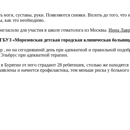
 ноги, суставы, руки. Появляются синяки. Вплоть до того, что 
ы, как это необходимо.
игласили для участия в школе гематолога из Москвы.
Инна Лавр
БУЗ «Морозовская детская городская клиническая больница
ор , но на сегодняшний день при адекватной и правильной подо
а Эльбрус при адекватной терапии.
 в Бурятии от него страдают 28 ребятишек, столько же находятс
ыявлены и начнется профилактика, тем меньше риска у больного