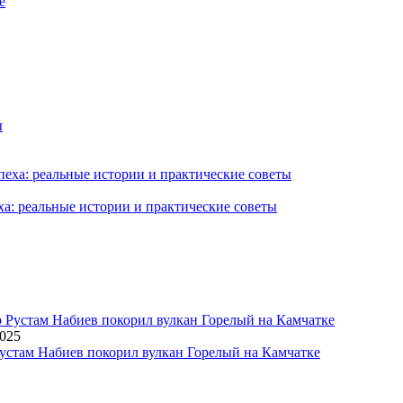
ха: реальные истории и практические советы
2025
устам Набиев покорил вулкан Горелый на Камчатке