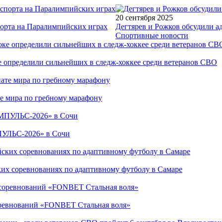
20 сентября 2025
порта на Паралимпийских играх
Дегтярев и Рожков обсудили а
Спортивные новости
е определили сильнейших в следж-хоккее среди ветеранов СВО
е мира по гребному марафону
ПУЛЬС-2026» в Сочи
ких соревнованиях по адаптивному футболу в Самаре
соревнований «FONBET Стальная воля»