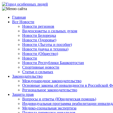
Перейти
к
основному
Главная
содержанию
Все Новости
Main
Новости регионов
navigation
Видеосюжеты о сильных духом
Новости Белорецка
Новости (Здоровье)
Новости (Льготы и пособие)
Новости (наука и техника)
Новости (Общество)
Новости
Новости Республики Башкортостан
Спортивные новости
Статьи о сильных
Законодательство
Международное законодательство
Основные законы об инвалидности в Российской Ф
Региональное законодательство
Защита прав
Вопросы и ответы (Юридическая помощь)
Индивидуальная программа реабилитации инвалид
Медико-социальная экспертиза
Правила перевозки инвалидов