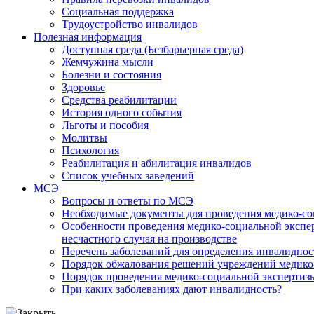
Социальная поддержка
Трудоустройство инвалидов
Полезная информация
Доступная среда (Безбарьерная среда)
Жемчужина мысли
Болезни и состояния
Здоровье
Средства реабилитации
История одного события
Льготы и пособия
Молитвы
Психология
Реабилитация и абилитация инвалидов
Список учебных заведений
МСЭ
Вопросы и ответы по МСЭ
Необходимые документы для проведения медико-со
Особенности проведения медико-социальной экспер
несчастного случая на производстве
Перечень заболеваний для определения инвалиднос
Порядок обжалования решений учреждений медико
Порядок проведения медико-социальной экспертизы
При каких заболеваниях дают инвалидность?