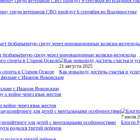
ни» среди ветеранов СВО пройдут 6 сентября во Владивостоке
т безбарьерную среду через инновационные коляски-вездеходы
21 августа 2025
 спорта в Старом Осколе
Как инвалиду достичь счастья и успе
фильме с Иваном Янковским
о войне через язык жестов
7 июля 
уэрлифтинге для детей с ментальными особенностями
Блогер Р
ги родился третий ребенок