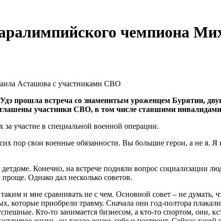
Паралимпийского чемпиона Ми
н-Удэ прошла встреча со знаменитым уроженцем Бурятии, д
глашены участники СВО, в том числе ставшими инвалидами,
за участие в специальной военной операции.
до сих пор свои военные обязанности. Вы большие герои, а не я.
 детдоме. Конечно, на встрече подняли вопрос социализации люд
проще. Однако дал несколько советов.
таким и мне сравнивать не с чем. Основной совет – не думать, ч
мых, которые приобрели травму. Сначала они год-полтора плакал
успешные. Кто-то занимается бизнесом, а кто-то спортом, они, 
счастливую жизнь, он такую жизнь себе и построит. Сейчас такой