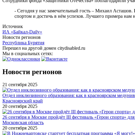
Сотрудники фонда «Защитники Отечества» поблагодарили уча
- Сегодня у нас замечательный гость – Михаил Асташов. 
спортом и достичь в нём успехов. Лучшего примера нам 
Источник
ИА «Байкал-Daily»
Новости регионов
Республика Бурятия
Перешел на другой домен citydisabled.ru
Мы в социальных сетях:
Новости регионов
21 сентября 2025
Отдел инклюзивного образования: как в красноярском медуни
Красноярский край
20 сентября 2025
26 сентября в Москве пройдёт III фестиваль «Герои спорта» для
Московская область
20 сентября 2025