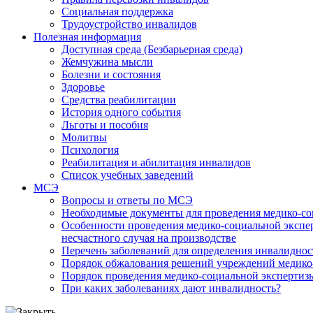
Социальная поддержка
Трудоустройство инвалидов
Полезная информация
Доступная среда (Безбарьерная среда)
Жемчужина мысли
Болезни и состояния
Здоровье
Средства реабилитации
История одного события
Льготы и пособия
Молитвы
Психология
Реабилитация и абилитация инвалидов
Список учебных заведений
МСЭ
Вопросы и ответы по МСЭ
Необходимые документы для проведения медико-со
Особенности проведения медико-социальной экспер
несчастного случая на производстве
Перечень заболеваний для определения инвалиднос
Порядок обжалования решений учреждений медико
Порядок проведения медико-социальной экспертизы
При каких заболеваниях дают инвалидность?