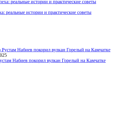
ха: реальные истории и практические советы
2025
устам Набиев покорил вулкан Горелый на Камчатке