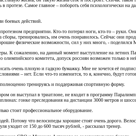
шь в протезе. Самое главное – побороть себя психологически на
ми боевых действий.
протезном предприятии. Кто-то потерял ноги, кто-то – руки. Они
а сборы, тренировались, им очень понравилось. Сейчас они прод
 хорошие физические возможности, сил у них много, - поделился
ьеры. К сожалению, на данный момент выступление на летних П
импийского комитета, допуск россиян возможен только в нейтр
ать очень плохую и гадкую бумажку. Мне не хочется её подпис
овиями – нет. Если что-то изменится, то я, конечно, будут готов
х, полноценно тренируясь и поддерживая спортивную форму.
ором он выступал в триатлоне, не входит в программу Паралимп
плинах: гонке преследования на дистанции 3000 метров и шоссе
олько стоит профессиональное оборудование.
юдей. Потому что велосипеды хорошие стоят очень дорого. Велоси
ля уходит от 150 до 600 тысяч рублей, - рассказал тренер.