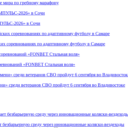
е мира по гребному марафону
ПУЛЬС-2026» в Сочи
ких соревнованиях по адаптивному футболу в Самаре
соревнований «FONBET Стальная воля»
ни» среди ветеранов СВО пройдут 6 сентября во Владивостоке
т безбарьерную среду через инновационные коляски-вездеходы