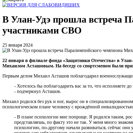
В Улан-Удэ прошла встреча 
участниками СВО
25 января 2024
22 января в филиале фонда «Защитники Отечества» в Ула
Михаилом Асташовым. На беседу со спортсменом были при
Первым делом Михаил Асташов поблагодарил военнослужащих 
- Хотелось бы поблагодарить вас за то, что исполняете 
- подчеркнул Асташов.
Михаил родился без рук и ног, вырос он в специализированном
психологическом плане человеку с врождённой инвалидностью 
- В плане психологии мне попроще. Я родился таким, рос 
представляешь, по факту это не так. У меня много знако
психологию, по-другому начали развиваться, сейчас они 
человек сам себя угнетает, закапывает и не настроен на 