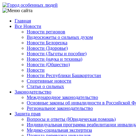
Перейти
к
основному
Главная
содержанию
Все Новости
Main
Новости регионов
navigation
Видеосюжеты о сильных духом
Новости Белорецка
Новости (Здоровье)
Новости (Льготы и пособие)
Новости (наука и техника)
Новости (Общество)
Новости
Новости Республики Башкортостан
Спортивные новости
Статьи о сильных
Законодательство
Международное законодательство
Основные законы об инвалидности в Российской Ф
Региональное законодательство
Защита прав
Вопросы и ответы (Юридическая помощь)
Индивидуальная программа реабилитации инвалид
Медико-социальная экспертиза
Правила перевозки инвалидов