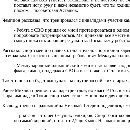
поставят ногу, руку и даже незаметно будет, что ты ходи
плохом, - посоветовал Асташов.
Чемпион рассказал, что тренировался с инвалидами-участника
- Ребята с СВО пришли со мной протезироваться в одном 
попробовать потренироваться. Мы приехали все вместе н
смогут показать хорошие результаты. Поскольку у ребят
Рассказал спортсмен и о планах относительно спортивной кар
возможным. Согласно нынешним требованиям Международного ол
- Международный олимпийский комитет заставляет подпис
флага, гимна, поддержки СВО и всего такого. С такими усл
Так что пока он будет выступать на внутрироссийских старта
Ранее Михаил предпочитал паратриатлон, но класс PTS2, в кот
Паралимпиаде в Токио спортсмен стал чемпионом в двух дисци
К слову, тренер паралимпийца Николай Тетерин поделился, ск
- Триатлон – это бег бегущих банкиров. Спорт богатых л
он самый хороший, стоит от 2,5 до 3 млн. На адаптацию ру