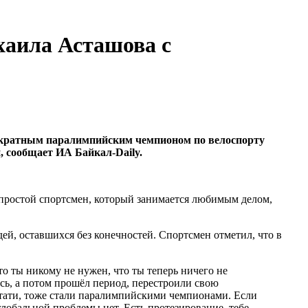
хаила Асташова с
вукратным паралимпийским чемпионом по велоспорту
 сообщает ИА Байкал-Daily.
 Я простой спортсмен, который занимается любимым делом,
ей, оставшихся без конечностей. Спортсмен отметил, что в
то ты никому не нужен, что ты теперь ничего не
ись, а потом прошёл период, перестроили свою
кстати, тоже стали паралимпийскими чемпионами. Если
 глобальной проблемы нет. Есть протезирование, тебе