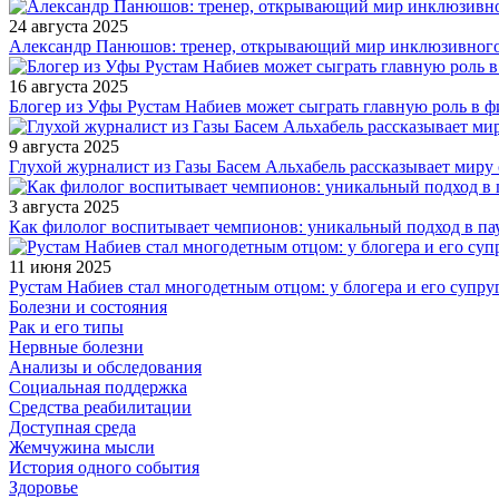
24 августа 2025
Александр Панюшов: тренер, открывающий мир инклюзивного
16 августа 2025
Блогер из Уфы Рустам Набиев может сыграть главную роль в 
9 августа 2025
Глухой журналист из Газы Басем Альхабель рассказывает миру 
3 августа 2025
Как филолог воспитывает чемпионов: уникальный подход в па
11 июня 2025
Рустам Набиев стал многодетным отцом: у блогера и его супру
Болезни и состояния
Рак и его типы
Нервные болезни
Анализы и обследования
Социальная поддержка
Средства реабилитации
Доступная среда
Жемчужина мысли
История одного события
Здоровье