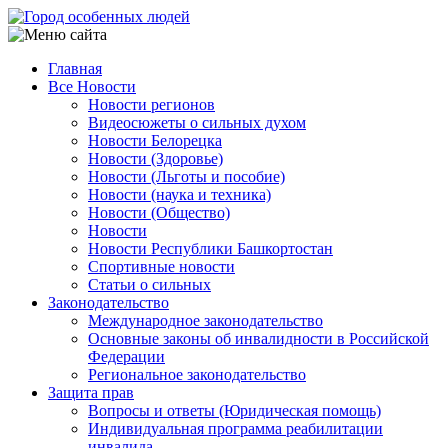
Перейти
к
основному
Главная
содержанию
Все Новости
Main
Новости регионов
navigation
Видеосюжеты о сильных духом
Новости Белорецка
Новости (Здоровье)
Новости (Льготы и пособие)
Новости (наука и техника)
Новости (Общество)
Новости
Новости Республики Башкортостан
Спортивные новости
Статьи о сильных
Законодательство
Международное законодательство
Основные законы об инвалидности в Российской
Федерации
Региональное законодательство
Защита прав
Вопросы и ответы (Юридическая помощь)
Индивидуальная программа реабилитации
инвалида