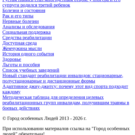
супруги родился третий ребенок
Болезни и состояния
Рак и его типы
Нервные болезни
Анализы и обследования
Социальная поддержка
Средства реабилитации
Доступная среда
Жемчужина мысли
История одного события
Здоровье
Льготы и пособия
Список учебных заведений
Новый стандарт реабилитации инвалидов: стационарные,
полустационарные и дистанционные формы
Адаптивное джиу-джитсу: почему этот вид спорта подходит
каждому
Методическая таблица для определения целевых
реабилитационных групп инвалидам, получившим травмы в
боевых действиях
© Город особенных Людей 2013 - 2026 г.
При использовании материалов ссылка на "Город особенных
людей" обязательна!