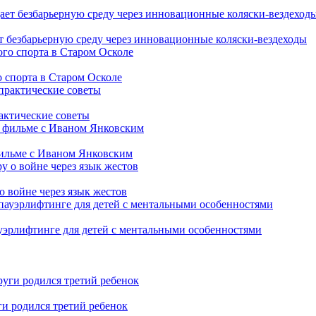
т безбарьерную среду через инновационные коляски-вездеходы
 спорта в Старом Осколе
рактические советы
фильме с Иваном Янковским
о войне через язык жестов
уэрлифтинге для детей с ментальными особенностями
ги родился третий ребенок