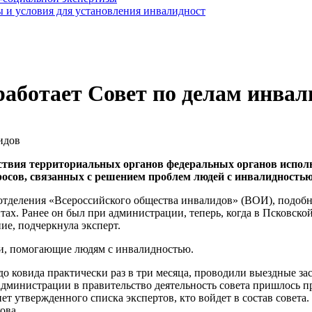
 и условия для установления инвалидност
работает Совет по делам инвал
йствия территориальных органов федеральных органов испол
осов, связанных с решением проблем людей с инвалидностью
отделения «Всероссийского общества инвалидов» (ВОИ), подобны
ах. Ранее он был при администрации, теперь, когда в Псковско
ие, подчеркнула эксперт.
ии, помогающие людям с инвалидностью.
о ковида практически раз в три месяца, проводили выездные за
администрации в правительство деятельность совета пришлось п
 утвержденного списка экспертов, кто войдет в состав совета. 
ова.