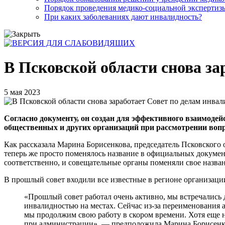
Порядок проведения медико-социальной экспертизы
При каких заболеваниях дают инвалидность?
В Псковской области снова за
5 мая 2023
Согласно документу, он создан для эффективного взаимоде
общественных и других организаций при рассмотрении вопр
Как рассказала Марина Борисенкова, председатель Псковского 
теперь же просто поменялось название в официальных документ
соответственно, и совещательные органы поменяли свое назван
В прошлый совет входили все известные в регионе организац
«Прошлый совет работал очень активно, мы встречались д
инвалидностью на местах. Сейчас из-за переименования 
мы продолжим свою работу в скором времени. Хотя еще нет
при администрации», — предположила Марина Борисенк