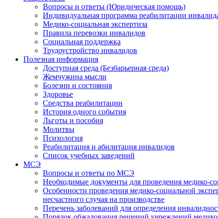
Вопросы и ответы (Юридическая помощь)
Индивидуальная программа реабилитации инвалид
Медико-социальная экспертиза
Правила перевозки инвалидов
Социальная поддержка
Трудоустройство инвалидов
Полезная информация
Доступная среда (Безбарьерная среда)
Жемчужина мысли
Болезни и состояния
Здоровье
Средства реабилитации
История одного события
Льготы и пособия
Молитвы
Психология
Реабилитация и абилитация инвалидов
Список учебных заведений
МСЭ
Вопросы и ответы по МСЭ
Необходимые документы для проведения медико-со
Особенности проведения медико-социальной экспер
несчастного случая на производстве
Перечень заболеваний для определения инвалиднос
Порядок обжалования решений учреждений медико