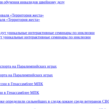
для обучения инвалидов швейному делу
аля «Территория жеста»
йдут уникальные интерактивные семинары по инклюзии
порта на Паралимпийских играх
сии в Генассамблее МПК