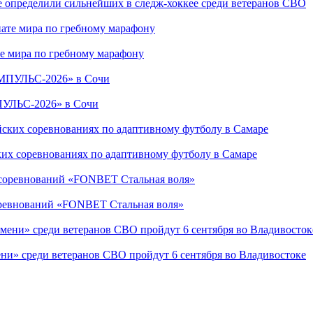
е определили сильнейших в следж-хоккее среди ветеранов СВО
е мира по гребному марафону
ПУЛЬС-2026» в Сочи
ких соревнованиях по адаптивному футболу в Самаре
соревнований «FONBET Стальная воля»
ни» среди ветеранов СВО пройдут 6 сентября во Владивостоке