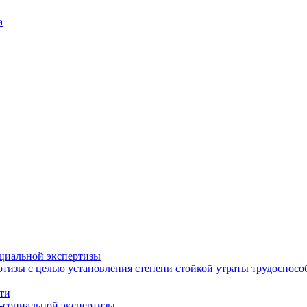
а
циальной экспертизы
тизы с целью установления степени стойкой утраты трудоспособ
ти
-социальной экспертизы