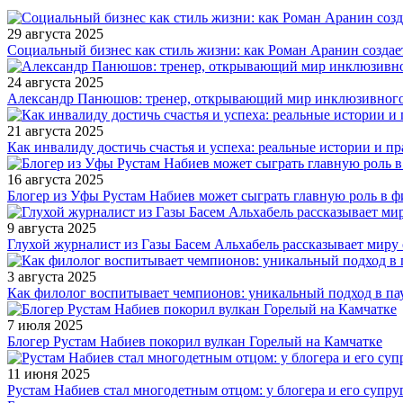
29 августа 2025
Социальный бизнес как стиль жизни: как Роман Аранин создае
24 августа 2025
Александр Панюшов: тренер, открывающий мир инклюзивного
21 августа 2025
Как инвалиду достичь счастья и успеха: реальные истории и п
16 августа 2025
Блогер из Уфы Рустам Набиев может сыграть главную роль в 
9 августа 2025
Глухой журналист из Газы Басем Альхабель рассказывает миру 
3 августа 2025
Как филолог воспитывает чемпионов: уникальный подход в па
7 июля 2025
Блогер Рустам Набиев покорил вулкан Горелый на Камчатке
11 июня 2025
Рустам Набиев стал многодетным отцом: у блогера и его супру