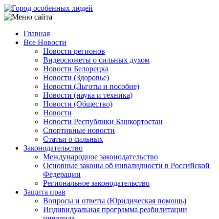
Перейти
к
основному
Главная
содержанию
Все Новости
Main
Новости регионов
navigation
Видеосюжеты о сильных духом
Новости Белорецка
Новости (Здоровье)
Новости (Льготы и пособие)
Новости (наука и техника)
Новости (Общество)
Новости
Новости Республики Башкортостан
Спортивные новости
Статьи о сильных
Законодательство
Международное законодательство
Основные законы об инвалидности в Российской
Федерации
Региональное законодательство
Защита прав
Вопросы и ответы (Юридическая помощь)
Индивидуальная программа реабилитации
инвалида