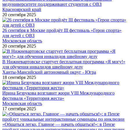
медуниверситете поддерживают студентов с ОВЗ
Красноярский край
20 сентября 2025
26 сентября в Москве пройдёт III фестиваль «Герои спорта»
для детей с ОВЗ
Московская область
20 сентября 2025
В Нижневартовске стартует бесплатная программа «Я могу!»
для обучения инвалидов швейному делу
Ханты-Мансийский автономный округ - Югра
18 сентября 2025
Ирина Безрукова возглавит жюри VIII Международного
фестиваля «Территория жеста»
Московская область
17 сентября 2025
«Общаться легко. Главное — начать общаться!»: в Пензе
пройдут уникальные интерактивные семинары по инклюзии