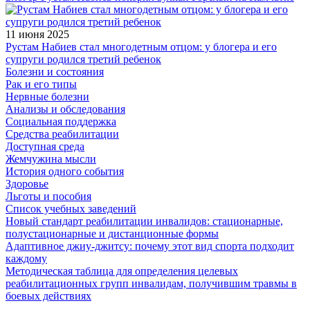
11 июня 2025
Рустам Набиев стал многодетным отцом: у блогера и его
супруги родился третий ребенок
Болезни и состояния
Рак и его типы
Нервные болезни
Анализы и обследования
Социальная поддержка
Средства реабилитации
Доступная среда
Жемчужина мысли
История одного события
Здоровье
Льготы и пособия
Список учебных заведений
Новый стандарт реабилитации инвалидов: стационарные,
полустационарные и дистанционные формы
Адаптивное джиу-джитсу: почему этот вид спорта подходит
каждому
Методическая таблица для определения целевых
реабилитационных групп инвалидам, получившим травмы в
боевых действиях