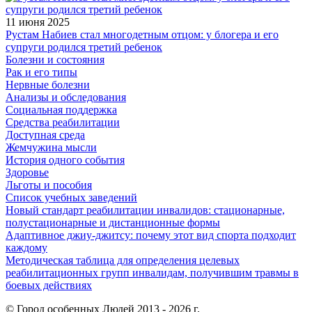
11 июня 2025
Рустам Набиев стал многодетным отцом: у блогера и его
супруги родился третий ребенок
Болезни и состояния
Рак и его типы
Нервные болезни
Анализы и обследования
Социальная поддержка
Средства реабилитации
Доступная среда
Жемчужина мысли
История одного события
Здоровье
Льготы и пособия
Список учебных заведений
Новый стандарт реабилитации инвалидов: стационарные,
полустационарные и дистанционные формы
Адаптивное джиу-джитсу: почему этот вид спорта подходит
каждому
Методическая таблица для определения целевых
реабилитационных групп инвалидам, получившим травмы в
боевых действиях
© Город особенных Людей 2013 - 2026 г.