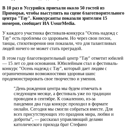
В 10 раз в Уссурийск приехали около 50 гостей из
Приморья, чтобы выступить на сцене благотворительного
центра "Тау". Конкурсанты показали зрителям 15
номеров, сообщает ИА UssurMedia.
У каждого участника фестиваля-конкурса "Осень надежд с
Тау" есть проблемы со здоровьем. Но через свои песни,
танцы, стихотворения они показали, что для талантливых
людей ничего не может стать преградой.
В этом году благотворительный центр "Тау" отметит юбилей
— 15 лет со дня основания. Юбилейным стал и фестиваль-
конкурс "Осень надежд с Тау", который дает людям с
ограниченными возможностями здоровья шанс
продемонстрировать свое творчество и умения.
"День рождения центра мы будем отмечать в
следующем месяце, а фестиваль уже по традиции
проводим в сентябре. К сожалению, из-за
пандемии два года конкурс проходил в формате
онлайн. Сегодня мы смогли собраться вместе. Для
всех присутствующих это праздник мира, любви и
доброты", — рассказал управляющий делами
католического прихода брат Стефано