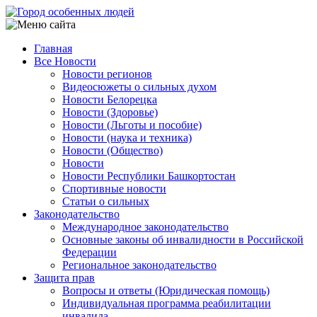
Перейти
к
основному
Главная
содержанию
Все Новости
Main
Новости регионов
navigation
Видеосюжеты о сильных духом
Новости Белорецка
Новости (Здоровье)
Новости (Льготы и пособие)
Новости (наука и техника)
Новости (Общество)
Новости
Новости Республики Башкортостан
Спортивные новости
Статьи о сильных
Законодательство
Международное законодательство
Основные законы об инвалидности в Российской
Федерации
Региональное законодательство
Защита прав
Вопросы и ответы (Юридическая помощь)
Индивидуальная программа реабилитации
инвалида