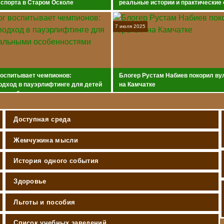
 спорта в Старом Осколе
реальные истории и практические
7 июля 2025
воспитывает чемпионов:
Блогер Рустам Набиев покорил ву
одход в пауэрлифтинге для детей
на Камчатке
и особенностями
Доступная среда
Жемчужина мысли
История одного события
Здоровье
Льготы и пособия
Список учебных заведений