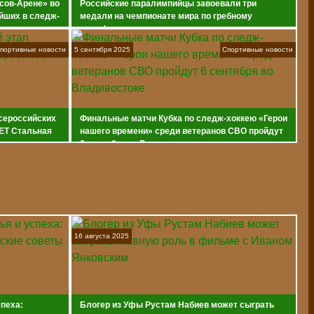
сов-Арене» во
Российские паралимпийцы завоевали три
йших в следж-
медали на чемпионате мира по гребному
марафону
портивные новости
5 сентября 2025
Спортивные новости
всероссийских
Финальные матчи Кубка по следж-хоккею «Герои
ET Стальная
нашего времени» среди ветеранов СВО пройдут
6 сентября во Владивостоке
16 августа 2025
спеха:
Блогер из Уфы Рустам Набиев может сыграть