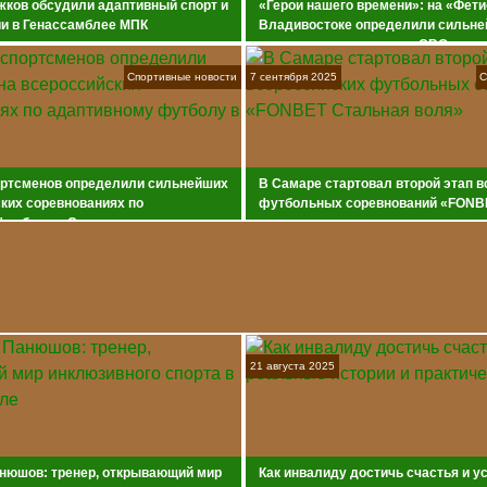
жков обсудили адаптивный спорт и
«Герои нашего времени»: на «Фети
ии в Генассамблее МПК
Владивостоке определили сильне
хоккее среди ветеранов СВО
Спортивные новости
7 сентября 2025
С
ортсменов определили сильнейших
В Самаре стартовал второй этап 
ких соревнованиях по
футбольных соревнований «FONB
футболу в Самаре
воля»
21 августа 2025
нюшов: тренер, открывающий мир
Как инвалиду достичь счастья и у