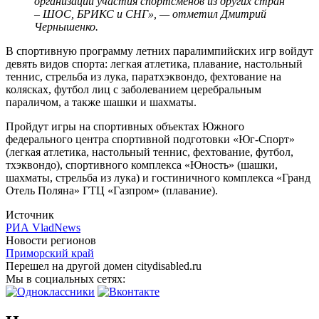
организации участия спортсменов из других стран
– ШОС, БРИКС и СНГ», — отметил Дмитрий
Чернышенко.
В спортивную программу летних паралимпийских игр войдут
девять видов спорта: легкая атлетика, плавание, настольный
теннис, стрельба из лука, паратхэквондо, фехтование на
колясках, футбол лиц с заболеванием церебральным
параличом, а также шашки и шахматы.
Пройдут игры на спортивных объектах Южного
федерального центра спортивной подготовки «Юг-Спорт»
(легкая атлетика, настольный теннис, фехтование, футбол,
тхэквондо), спортивного комплекса «Юность» (шашки,
шахматы, стрельба из лука) и гостиничного комплекса «Гранд
Отель Поляна» ГТЦ «Газпром» (плавание).
Источник
РИА VladNews
Новости регионов
Приморский край
Перешел на другой домен citydisabled.ru
Мы в социальных сетях: