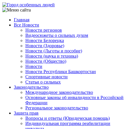
Перейти
к
основному
Главная
содержанию
Все Новости
Main
Новости регионов
navigation
Видеосюжеты о сильных духом
Новости Белорецка
Новости (Здоровье)
Новости (Льготы и пособие)
Новости (наука и техника)
Новости (Общество)
Новости
Новости Республики Башкортостан
Спортивные новости
Статьи о сильных
Законодательство
Международное законодательство
Основные законы об инвалидности в Российской
Федерации
Региональное законодательство
Защита прав
Вопросы и ответы (Юридическая помощь)
Индивидуальная программа реабилитации
инвалида