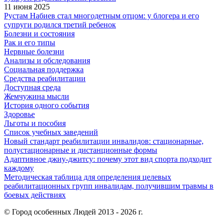
11 июня 2025
Рустам Набиев стал многодетным отцом: у блогера и его
супруги родился третий ребенок
Болезни и состояния
Рак и его типы
Нервные болезни
Анализы и обследования
Социальная поддержка
Средства реабилитации
Доступная среда
Жемчужина мысли
История одного события
Здоровье
Льготы и пособия
Список учебных заведений
Новый стандарт реабилитации инвалидов: стационарные,
полустационарные и дистанционные формы
Адаптивное джиу-джитсу: почему этот вид спорта подходит
каждому
Методическая таблица для определения целевых
реабилитационных групп инвалидам, получившим травмы в
боевых действиях
© Город особенных Людей 2013 - 2026 г.