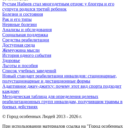
Рустам Набиев стал многодетным отцом: у блогера и его
супруги родился третий ребенок
Болезни и состояния
Рак и его типы
Нервные болезни
Анализы и обследования
Социальная поддержка
Средства реабилитации
Доступная среда
Жемчужина мысли
История одного события
Здоровье
Льготы и пособия
Список учебных заведений
Новый стандарт реабилитации инвалидов: стационарные,
полустационарные и дистанционные формы
Адаптивное джиу-джитсу: почему этот вид спорта подходит
каждому
Методическая таблица для определения целевых
реабилитационных групп инвалидам, получившим травмы в
боевых действиях
© Город особенных Людей 2013 - 2026 г.
При использовании материалов ссылка на "Город особенных