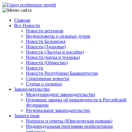
Перейти
к
основному
Главная
содержанию
Все Новости
Main
Новости регионов
navigation
Видеосюжеты о сильных духом
Новости Белорецка
Новости (Здоровье)
Новости (Льготы и пособие)
Новости (наука и техника)
Новости (Общество)
Новости
Новости Республики Башкортостан
Спортивные новости
Статьи о сильных
Законодательство
Международное законодательство
Основные законы об инвалидности в Российской
Федерации
Региональное законодательство
Защита прав
Вопросы и ответы (Юридическая помощь)
Индивидуальная программа реабилитации
инвалида