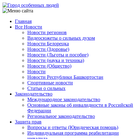
Перейти
к
основному
Главная
содержанию
Все Новости
Main
Новости регионов
navigation
Видеосюжеты о сильных духом
Новости Белорецка
Новости (Здоровье)
Новости (Льготы и пособие)
Новости (наука и техника)
Новости (Общество)
Новости
Новости Республики Башкортостан
Спортивные новости
Статьи о сильных
Законодательство
Международное законодательство
Основные законы об инвалидности в Российской
Федерации
Региональное законодательство
Защита прав
Вопросы и ответы (Юридическая помощь)
Индивидуальная программа реабилитации
инвалида