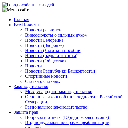
Перейти
к
основному
Главная
содержанию
Все Новости
Main
Новости регионов
navigation
Видеосюжеты о сильных духом
Новости Белорецка
Новости (Здоровье)
Новости (Льготы и пособие)
Новости (наука и техника)
Новости (Общество)
Новости
Новости Республики Башкортостан
Спортивные новости
Статьи о сильных
Законодательство
Международное законодательство
Основные законы об инвалидности в Российской
Федерации
Региональное законодательство
Защита прав
Вопросы и ответы (Юридическая помощь)
Индивидуальная программа реабилитации
инвалида