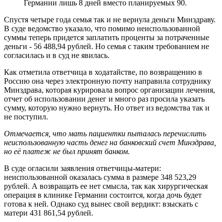
Германии лишь 8 дней вместо планируемых 90.
Спустя четыре года семья так и не вернула деньги Минздраву.
В суде ведомство указало, что помимо неиспользованной
суммы теперь придется заплатить проценты за потраченные
деньги - 56 488,94 рублей. Но семья с таким требованием не
согласилась и в суд не явилась.
Как отметила ответчица в ходатайстве, по возвращению в
Россию она через электронную почту направила сотруднику
Минздрава, которая курировала вопрос организации лечения,
отчет об использовании денег и много раз просила указать
сумму, которую нужно вернуть. Но ответ из ведомства так и
не поступил.
Отмечается, что мать пациентки пыталась перечислить
неиспользованную часть денег на банковский счет Минздрава,
но её платеж не был принят банком.
В суде огласили заявления ответчицы-матери:
неиспользованной оказалась сумма в размере 348 523,29
рублей. А возвращать ее нет смысла, так как хирургическая
операция в клинике Германии состоится, когда дочь будет
готова к ней. Однако суд вынес свой вердикт: взыскать с
матери 431 861,54 рублей.