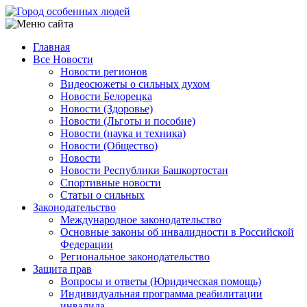
Перейти
к
основному
Главная
содержанию
Все Новости
Main
Новости регионов
navigation
Видеосюжеты о сильных духом
Новости Белорецка
Новости (Здоровье)
Новости (Льготы и пособие)
Новости (наука и техника)
Новости (Общество)
Новости
Новости Республики Башкортостан
Спортивные новости
Статьи о сильных
Законодательство
Международное законодательство
Основные законы об инвалидности в Российской
Федерации
Региональное законодательство
Защита прав
Вопросы и ответы (Юридическая помощь)
Индивидуальная программа реабилитации
инвалида