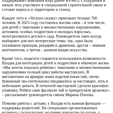
поддерживает компания Kept (ранее KPMG). Сотрудники в
начале лета участвуют в специальной строительной смене и
готовят корпуса и территорию к сезону.
Каждое лето в «Лесную сказку» приезжает больше 700
человек. В 2023 году состоялось восемь смен – в том числе,
для детей с тяжелыми и множественными нарушениями,
аутизмом, особых подростков и молодых взрослых,
интегративного детского сада. Руководители смен всегда
выбирают для них интересные темы: так, одна была
посвящена принцам, рыцарям и драконам, другая – земным
континентам, а третья – разным видам искусства.
Кроме того, педагоги стараются использовать возможности
Валдая для интеграции детей и подростков в обычную жизнь.
«Мы хотели показать ребятам с тяжелыми и множественными
нарушениями полный цикл работы мастерских. В
магазинчике на ярмарке наши изделия (иван-чай, свечи,
бумажный эко-светильник) продавались за настоящие, хоть и
небольшие деньги. В печатной мастерской сделали красивую
упаковку. Ребята сами фасовали чай и прикрепляли ярлычки»,
– рассказывает руководитель смены Марина Попова.
Помимо работы с детьми, у Валдая есть важная функция —
поддержка родителей. На специально организованных
встречах с психологами, во время дежурства по кухне, у