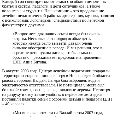
Каждый год сюда приезжают семьи с особыми детьми, их
братья и сестры, педагоги и дети сотрудников, а также
волонтеры и студенты. Наш кемпинг – это продолжение
лечебно-педагогической работы: арт-терапия, музыка, занятия
с психологами, логопедами, специалистами по лечебной
физкультуре и другими.
«Вопрос лета для наших семей всегда был очень
острым. Несколько лет подряд особые дети,
которых некуда было вывезти, давали очень
сильное обострение в городе. И мы решили, что в
середине лета нужны лагеря, чтобы семьи не
бросать», – рассказывает председатель правления
ЦЛП Анна Битова.
В августе 2003 года Центру лечебной педагогики подарили
территорию старого пионерлагеря в Новгородской области
рядом с городом Валдай. Лагерь был заброшен, вода и
электричество отсутствовали. Но потенциал у места был
большой: холмы, сосны, речка, плодовые деревья. Несмотря
на разруху и отсутствие удобств, в первое же лето здесь
поставили палатки семьи с особыми детьми и педагоги ЦЛП
– 40 человек.
«Мы впервые поехали на Валдай летом 2003 года,