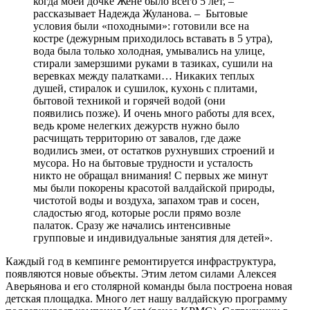
когда моей дочке Жене было всего 5 лет, –
рассказывает Надежда Жуланова. – Бытовые
условия были «походными»: готовили все на
костре (дежурным приходилось вставать в 5 утра),
вода была только холодная, умывались на улице,
стирали замерзшими руками в тазиках, сушили на
веревках между палатками… Никаких теплых
душей, стиралок и сушилок, кухонь с плитами,
бытовой техникой и горячей водой (они
появились позже). И очень много работы для всех,
ведь кроме нелегких дежурств нужно было
расчищать территорию от завалов, где даже
водились змеи, от остатков рухнувших строений и
мусора. Но на бытовые трудности и усталость
никто не обращал внимания! С первых же минут
мы были покорены красотой валдайской природы,
чистотой воды и воздуха, запахом трав и сосен,
сладостью ягод, которые росли прямо возле
палаток. Сразу же начались интенсивные
групповые и индивидуальные занятия для детей».
Каждый год в кемпинге ремонтируется инфраструктура,
появляются новые объекты. Этим летом силами Алексея
Аверьянова и его столярной команды была построена новая
детская площадка. Много лет нашу валдайскую программу