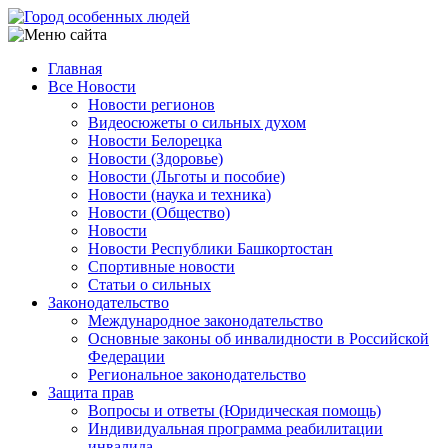
Перейти
к
основному
Главная
содержанию
Все Новости
Main
Новости регионов
navigation
Видеосюжеты о сильных духом
Новости Белорецка
Новости (Здоровье)
Новости (Льготы и пособие)
Новости (наука и техника)
Новости (Общество)
Новости
Новости Республики Башкортостан
Спортивные новости
Статьи о сильных
Законодательство
Международное законодательство
Основные законы об инвалидности в Российской
Федерации
Региональное законодательство
Защита прав
Вопросы и ответы (Юридическая помощь)
Индивидуальная программа реабилитации
инвалида