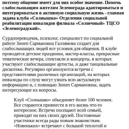
поэтому общение имеет для них особое значение. Помочь
слабослышащим жителям Зеленограда адаптироваться и
интегрироваться в активную социальную жизнь - главная
задача клуба «Солнышко» Отделения социальной
реабилитации инвалидов филиала «Солнечный» ТЦСО
«Зеленоградский».
Сурдопереводчик, психолог, специалист по социальной
работе Зинеп Сармановна Галлямова создает для
слабослышащих людей все условия для общения. В клубе
проводятся детские праздники, мастер-классы, прекрасные
тематические вечера, спектакли и концерты, в которых
участвуют слабослышащие артисты, и даже танцевальные
дискотеки. Регулярно организуются встречи с
представителями различных организаций, на которых
инвалиды по слуху могут узнать всю актуальную
информацию и, с помощью Зинеп Сармановны, задать
интересующие их вопросы.
Клуб «Солнышко» объединяет более 100 человек.
Все стараются привнести в его жизнь что-то
интересное. Встречи посещают всей семьей,
приводят на них своих друзей. Постоянные
участники всегда рады новым знакомствам.
«Новеньких» встречают с большой теплотой и