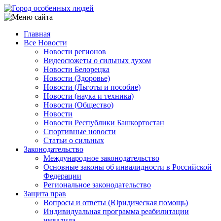
Перейти
к
основному
Главная
содержанию
Все Новости
Main
Новости регионов
navigation
Видеосюжеты о сильных духом
Новости Белорецка
Новости (Здоровье)
Новости (Льготы и пособие)
Новости (наука и техника)
Новости (Общество)
Новости
Новости Республики Башкортостан
Спортивные новости
Статьи о сильных
Законодательство
Международное законодательство
Основные законы об инвалидности в Российской
Федерации
Региональное законодательство
Защита прав
Вопросы и ответы (Юридическая помощь)
Индивидуальная программа реабилитации
инвалида