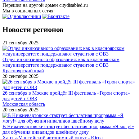
Перешел на другой домен citydisabled.ru
Мы в социальных сетях:
Новости регионов
21 сентября 2025
Отдел инклюзивного образования: как в красноярском
медуниверситете поддерживают студентов с ОВЗ
Красноярский край
20 сентября 2025
26 сентября в Москве пройдёт III фестиваль «Герои спорта»
для детей с ОВЗ
Московская область
20 сентября 2025
В Нижневартовске стартует бесплатная программа «Я могу!»
для обучения инвалидов швейному делу
Ханты-Мансийский автономный округ - Югра