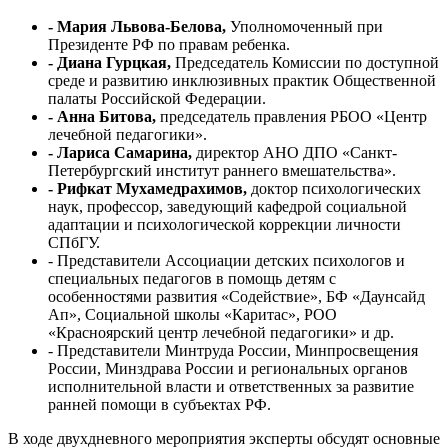
- Мария Львова-Белова,
Уполномоченный при
Президенте РФ по правам ребенка.
- Диана Гурцкая,
Председатель Комиссии по доступной
среде и развитию инклюзивных практик Общественной
палаты Российской Федерации.
- Анна Битова,
председатель правления РБОО «Центр
лечебной педагогики».
- Лариса Самарина,
директор АНО ДПО «Санкт-
Петербургский институт раннего вмешательства».
- Рифкат Мухамедрахимов,
доктор психологических
наук, профессор, заведующий кафедрой социальной
адаптации и психологической коррекции личности
СПбГУ.
- Представители Ассоциации детских психологов и
специальных педагогов в помощь детям с
особенностями развития «Содействие», БФ «Даунсайд
Ап», Социальной школы «Каритас», РОО
«Красноярский центр лечебной педагогики» и др.
- Представители Минтруда России, Минпросвещения
России, Минздрава России и региональных органов
исполнительной власти и ответственных за развитие
ранней помощи в субъектах РФ.
В ходе двухдневного мероприятия эксперты обсудят основные