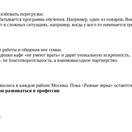
 избежать перегрузки.
абатывается программа обучения. Например, один из поваров, Вов
в сложных ситуациях, например, когда у кого-то начинается тре
 работы и общения вне семьи.
удники кафе «не умеют врать» и дарят уникальную искренность.
— не благотворительность, а взаимовыгодное партнерство.
явились в каждом районе Москвы. Пока «Разные зерна» остаютс
но развиваться в профессии
.
.