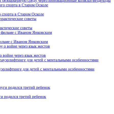
т безбарьерную среду через инновационные коляски-вездеходы
 спорта в Старом Осколе
рактические советы
фильме с Иваном Янковским
о войне через язык жестов
уэрлифтинге для детей с ментальными особенностями
ги родился третий ребенок