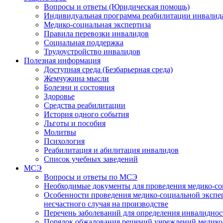
Вопросы и ответы (Юридическая помощь)
Индивидуальная программа реабилитации инвалид
Медико-социальная экспертиза
Правила перевозки инвалидов
Социальная поддержка
Трудоустройство инвалидов
Полезная информация
Доступная среда (Безбарьерная среда)
Жемчужина мысли
Болезни и состояния
Здоровье
Средства реабилитации
История одного события
Льготы и пособия
Молитвы
Психология
Реабилитация и абилитация инвалидов
Список учебных заведений
МСЭ
Вопросы и ответы по МСЭ
Необходимые документы для проведения медико-со
Особенности проведения медико-социальной экспер
несчастного случая на производстве
Перечень заболеваний для определения инвалиднос
Порядок обжалования решений учреждений медико