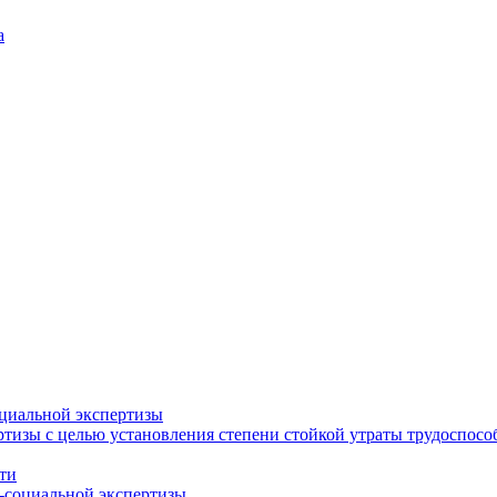
а
циальной экспертизы
тизы с целью установления степени стойкой утраты трудоспособ
ти
-социальной экспертизы