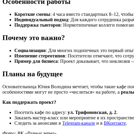
Особенности работы
Короткие смены
: 4 часа вместо стандартных 8–12, чтобы
Индивидуальный подход
: Для каждого сотрудника разр
Поддержка тьюторов
: Нормотипичные коллеги помогают 
Почему это важно?
Социализация
: Для многих подопечных это первый опыт
Изменение стереотипов
: Посетители отмечают, что сотр
Пример для бизнеса
: Проект доказывает, что инклюзия 
Планы на будущее
Основательница Юлия Володина мечтает, чтобы такие кафе по
особенностями могут не просто «числиться» на работе, а
реаль
Как поддержать проект?
Посетить кафе по адресу:
ул. Трифоновская, д. 2
.
Заказать мастер-класс или мероприятие в их пространстве
Следить за анонсами в
Telegram-канале
и в
ВКонтакте
.
Фото: ВК «Разные зерна»
.