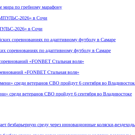
е мира по гребному марафону
ПУЛЬС-2026» в Сочи
ких соревнованиях по адаптивному футболу в Самаре
соревнований «FONBET Стальная воля»
ни» среди ветеранов СВО пройдут 6 сентября во Владивостоке