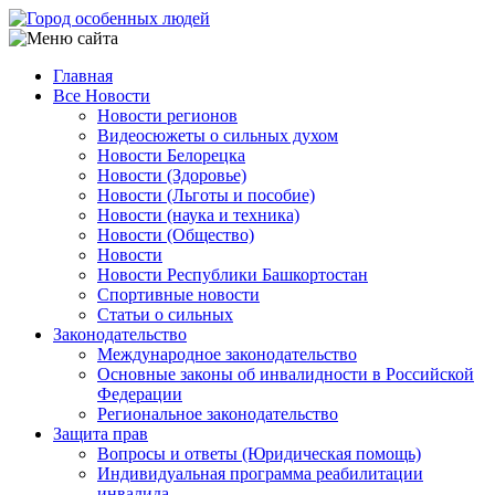
Перейти
к
основному
Главная
содержанию
Все Новости
Main
Новости регионов
navigation
Видеосюжеты о сильных духом
Новости Белорецка
Новости (Здоровье)
Новости (Льготы и пособие)
Новости (наука и техника)
Новости (Общество)
Новости
Новости Республики Башкортостан
Спортивные новости
Статьи о сильных
Законодательство
Международное законодательство
Основные законы об инвалидности в Российской
Федерации
Региональное законодательство
Защита прав
Вопросы и ответы (Юридическая помощь)
Индивидуальная программа реабилитации
инвалида