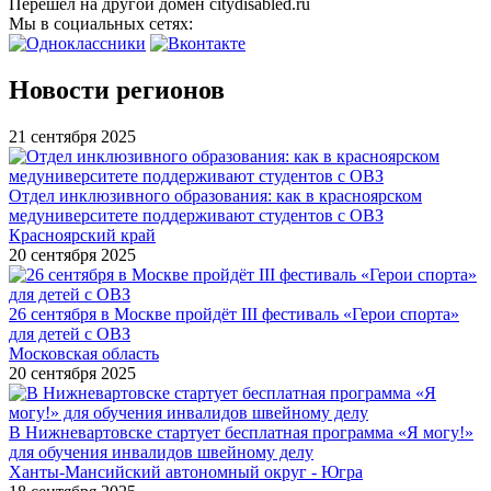
Перешел на другой домен citydisabled.ru
Мы в социальных сетях:
Новости регионов
21 сентября 2025
Отдел инклюзивного образования: как в красноярском
медуниверситете поддерживают студентов с ОВЗ
Красноярский край
20 сентября 2025
26 сентября в Москве пройдёт III фестиваль «Герои спорта»
для детей с ОВЗ
Московская область
20 сентября 2025
В Нижневартовске стартует бесплатная программа «Я могу!»
для обучения инвалидов швейному делу
Ханты-Мансийский автономный округ - Югра