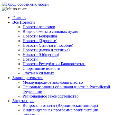
Перейти
к
основному
Главная
содержанию
Все Новости
Main
Новости регионов
navigation
Видеосюжеты о сильных духом
Новости Белорецка
Новости (Здоровье)
Новости (Льготы и пособие)
Новости (наука и техника)
Новости (Общество)
Новости
Новости Республики Башкортостан
Спортивные новости
Статьи о сильных
Законодательство
Международное законодательство
Основные законы об инвалидности в Российской
Федерации
Региональное законодательство
Защита прав
Вопросы и ответы (Юридическая помощь)
Индивидуальная программа реабилитации
инвалида