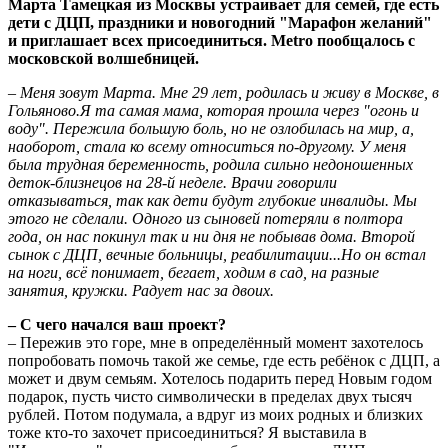
Марта Тамецкая из Москвы устраивает для семей, где есть
дети с ДЦП, праздники и новогодний "Марафон желаний"
и приглашает всех присоединиться. Metro пообщалось с
московской волшебницей.
– Меня зовут Марта. Мне 29 лет, родилась и живу в Москве, в
Гольяново.Я та самая мама, которая прошла через "огонь и
воду". Пережила большую боль, но не озлобилась на мир, а,
наоборот, стала ко всему относиться по-другому. У меня
была трудная беременность, родила сильно недоношенных
деток-близнецов на 28-й неделе. Врачи говорили
отказываться, так как дети будут глубокие инвалиды. Мы
этого не сделали. Одного из сыновей потеряли в полтора
года, он нас покинул так и ни дня не побывав дома. Второй
сынок с ДЦП, вечные больницы, реабилитации...Но он встал
на ноги, всё понимает, бегает, ходим в сад, на разные
занятия, кружки. Радует нас за двоих.
– С чего начался ваш проект?
– Пережив это горе, мне в определённый момент захотелось
попробовать помочь такой же семье, где есть ребёнок с ДЦП, а
может и двум семьям. Хотелось подарить перед Новым годом
подарок, пусть чисто символически в пределах двух тысяч
рублей. Потом подумала, а вдруг из моих родных и близких
тоже кто-то захочет присоединиться? Я выставила в