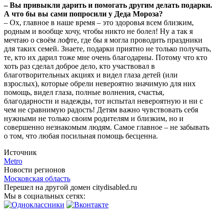
– Вы привыкли дарить и помогать другим делать подарки.
А что бы вы сами попросили у Деда Мороза?
– Ох, главное в наше время – это здоровья всем близким,
родным и вообще хочу, чтобы никто не болел! Ну а так я
мечтаю о своём лофте, где бы я могла проводить праздники
для таких семей. Знаете, подарки приятно не только получать,
те, кто их дарил тоже мне очень благодарны. Потому что кто
хоть раз сделал доброе дело, кто участвовал в
благотворительных акциях и видел глаза детей (или
взрослых), которые обрели невероятно значимую для них
помощь, видел глаза, полные волнения, счастья,
благодарности и надежды, тот испытал невероятную и ни с
чем не сравнимую радость! Детям важно чувствовать себя
нужными не только своим родителям и близким, но и
совершенно незнакомым людям. Самое главное – не забывать
о том, что любая посильная помощь бесценна.
Источник
Metro
Новости регионов
Московская область
Перешел на другой домен citydisabled.ru
Мы в социальных сетях: