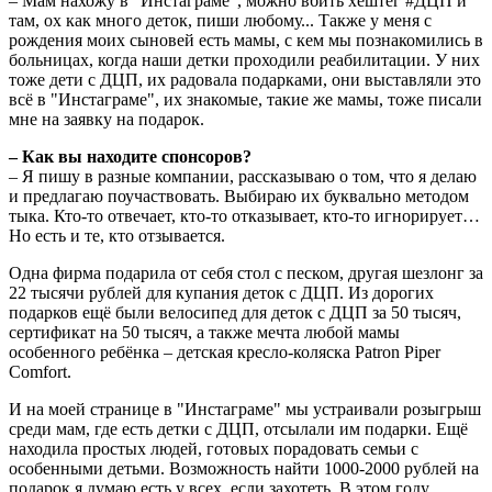
– Мам нахожу в "Инстаграме", можно вбить хештег #ДЦП и
там, ох как много деток, пиши любому... Также у меня с
рождения моих сыновей есть мамы, с кем мы познакомились в
больницах, когда наши детки проходили реабилитации. У них
тоже дети с ДЦП, их радовала подарками, они выставляли это
всё в "Инстаграме", их знакомые, такие же мамы, тоже писали
мне на заявку на подарок.
– Как вы находите спонсоров?
– Я пишу в разные компании, рассказываю о том, что я делаю
и предлагаю поучаствовать. Выбираю их буквально методом
тыка. Кто-то отвечает, кто-то отказывает, кто-то игнорирует…
Но есть и те, кто отзывается.
Одна фирма подарила от себя стол с песком, другая шезлонг за
22 тысячи рублей для купания деток с ДЦП. Из дорогих
подарков ещё были велосипед для деток с ДЦП за 50 тысяч,
сертификат на 50 тысяч, а также мечта любой мамы
особенного ребёнка – детская кресло-коляска Patron Piper
Comfort.
И на моей странице в "Инстаграме" мы устраивали розыгрыш
среди мам, где есть детки с ДЦП, отсылали им подарки. Ещё
находила простых людей, готовых порадовать семьи с
особенными детьми. Возможность найти 1000-2000 рублей на
подарок я думаю есть у всех, если захотеть. В этом году