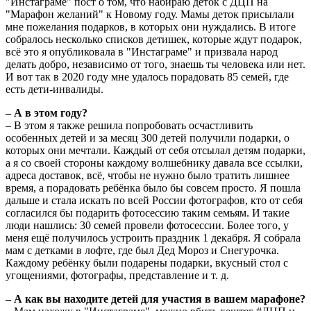
"Инстаграме" пост о том, что набираю деток с ДЦП на
"Марафон желаний" к Новому году. Мамы деток присылали
мне пожелания подарков, в которых они нуждались. В итоге
собралось несколько списков детишек, которые ждут подарок,
всё это я опубликовала в "Инстаграме" и призвала народ
делать добро, независимо от того, знаешь ты человека или нет.
И вот так в 2020 году мне удалось порадовать 85 семей, где
есть дети-инвалиды.
– А в этом году?
– В этом я также решила попробовать осчастливить
особенных детей и за месяц 300 детей получили подарки, о
которых они мечтали. Каждый от себя отсылал детям подарки,
а я со своей стороны каждому волшебнику давала все ссылки,
адреса доставок, всё, чтобы не нужно было тратить лишнее
время, а порадовать ребёнка было бы совсем просто. Я пошла
дальше и стала искать по всей России фотографов, кто от себя
согласился бы подарить фотосессию таким семьям. И такие
люди нашлись: 30 семей провели фотосессии. Более того, у
меня ещё получилось устроить праздник 1 декабря. Я собрала
мам с детками в лофте, где был Дед Мороз и Снегурочка.
Каждому ребёнку были подарены подарки, вкусный стол с
угощениями, фотографы, представление и т. д.
– А как вы находите детей для участия в вашем марафоне?