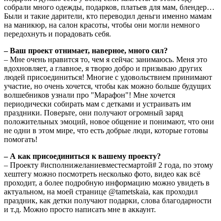
собрали много одежды, подарков, платьев для мам, блендер…
Были и такие дарители, кто переводил деньги именно мамам
на маникюр, на салон красоты, чтобы они могли немного
передохнуть и порадовать себя.
– Ваш проект отнимает, наверное, много сил?
– Мне очень нравится то, чем я сейчас занимаюсь. Меня это
вдохновляет, а главное, я творю добро и призываю других
людей присоединиться! Многие с удовольствием принимают
участие, но очень хочется, чтобы как можно больше будущих
волшебников узнали про "Марафон"! Мне хочется
периодически собирать мам с детками и устраивать им
праздники. Поверьте, они получают огромный заряд
положительных эмоций, новое общение и понимают, что они
не одни в этом мире, что есть добрые люди, которые готовы
помогать!
– А как присоединиться к вашему проекту?
– Проекту #исполнижеланиевместесмартой# 2 года, по этому
хештегу можно посмотреть несколько фото, видео как всё
проходит, а более подробную информацию можно увидеть в
актуальном, на моей странице @tametskaia, как проходил
праздник, как детки получают подарки, слова благодарности
и т.д. Можно просто написать мне в аккаунт.