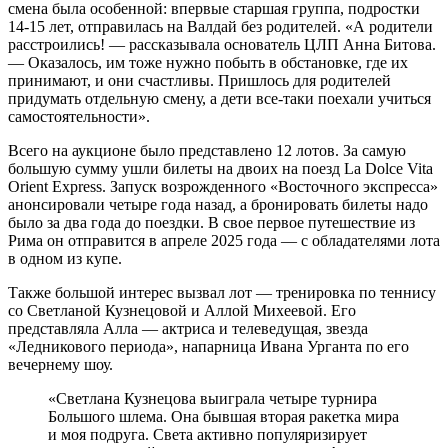
смена была особенной: впервые старшая группа, подростки
14-15 лет, отправилась на Валдай без родителей. «А родители
расстроились! — рассказывала основатель ЦЛП Анна Битова.
— Оказалось, им тоже нужно побыть в обстановке, где их
принимают, и они счастливы. Пришлось для родителей
придумать отдельную смену, а дети все-таки поехали учиться
самостоятельности».
Всего на аукционе было представлено 12 лотов. За самую
большую сумму ушли билеты на двоих на поезд La Dolce Vita
Orient Express. Запуск возрожденного «Восточного экспресса»
анонсировали четыре года назад, а бронировать билеты надо
было за два года до поездки. В свое первое путешествие из
Рима он отправится в апреле 2025 года — с обладателями лота
в одном из купе.
Также большой интерес вызвал лот — тренировка по теннису
со Светланой Кузнецовой и Аллой Михеевой. Его
представляла Алла — актриса и телеведущая, звезда
«Ледникового периода», напарница Ивана Урганта по его
вечернему шоу.
«Светлана Кузнецова выиграла четыре турнира
Большого шлема. Она бывшая вторая ракетка мира
и моя подруга. Света активно популяризирует