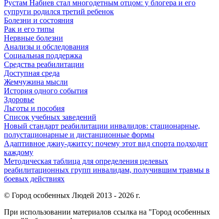
Рустам Набиев стал многодетным отцом: у блогера и его
супруги родился третий ребенок
Болезни и состояния
Рак и его типы
Нервные болезни
Анализы и обследования
Социальная поддержка
Средства реабилитации
Доступная среда
Жемчужина мысли
История одного события
Здоровье
Льготы и пособия
Список учебных заведений
Новый стандарт реабилитации инвалидов: стационарные,
полустационарные и дистанционные формы
Адаптивное джиу-джитсу: почему этот вид спорта подходит
каждому
Методическая таблица для определения целевых
реабилитационных групп инвалидам, получившим травмы в
боевых действиях
© Город особенных Людей 2013 - 2026 г.
При использовании материалов ссылка на "Город особенных