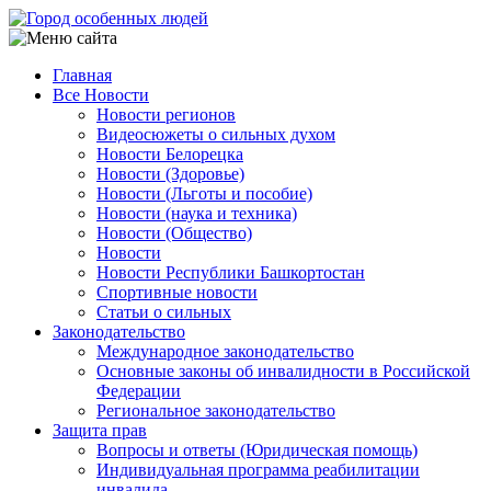
Перейти
к
основному
Главная
содержанию
Все Новости
Main
Новости регионов
navigation
Видеосюжеты о сильных духом
Новости Белорецка
Новости (Здоровье)
Новости (Льготы и пособие)
Новости (наука и техника)
Новости (Общество)
Новости
Новости Республики Башкортостан
Спортивные новости
Статьи о сильных
Законодательство
Международное законодательство
Основные законы об инвалидности в Российской
Федерации
Региональное законодательство
Защита прав
Вопросы и ответы (Юридическая помощь)
Индивидуальная программа реабилитации
инвалида