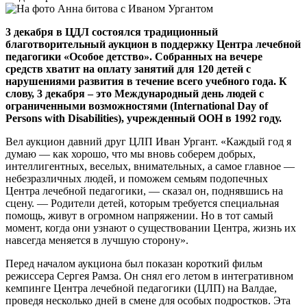
3 декабря в ЦДЛ состоялся традиционный
благотворительный аукцион в поддержку Центра лечебной
педагогики «Особое детство». Собранных на вечере
средств хватит на оплату занятий для 120 детей с
нарушениями развития в течение всего учебного года. К
слову, 3 декабря – это Международный день людей с
ограниченными возможностями (International Day of
Persons with Disabilities), учрежденный ООН в 1992 году.
Вел аукцион давний друг ЦЛП Иван Ургант. «Каждый год я
думаю — как хорошо, что мы вновь соберем добрых,
интеллигентных, веселых, внимательных, а самое главное —
небезразличных людей, и поможем семьям подопечных
Центра лечебной педагогики, — сказал он, поднявшись на
сцену. — Родители детей, которым требуется специальная
помощь, живут в огромном напряжении. Но в тот самый
момент, когда они узнают о существовании Центра, жизнь их
навсегда меняется в лучшую сторону».
Перед началом аукциона был показан короткий фильм
режиссера Сергея Рамза. Он снял его летом в интегративном
кемпинге Центра лечебной педагогики (ЦЛП) на Валдае,
проведя несколько дней в смене для особых подростков. Эта