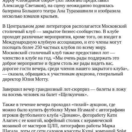
Ярроу «Лебединое озеро» (лот любезно предоставил
Александр Светаков), на сцену неожиданно поднялась
балерина Большого театра Ана Туразашвили и изобразила
несколько взмахов крыльев.
В Центральном доме литераторов располагается Московский
столичный клуб — закрытое бизнес-сообщество. В клубе
проходят различные мероприятия, кроме того, он входит в
Международную клубную ассоциацию, и его члены могут
посещать более 250 частных клубов по всему миру.
Московский столичный клуб также предоставил лот —
членство в клубе на год. «Мы очень рады поддержать это
доброе мероприятие и будем столь же рады видеть вас,
дорогие гости вечера, среди членов нашего закрытого клуба»,
— сказала, обращаясь к участникам аукциона, генеральный
директор Юлия Мотту.
Завершил вечер грандиозный лот-сюрприз — билеты в ложу
на восемь человек на балет «Щелкунчик».
Также в течение вечера проходил «тихий» аукцион, где
можно было купить футболку Муми Нгамалё с автографами
игроков футбольного клуба «Динамо», фотоработу Кати
Алагич с ее книгой, кофейный столик с керамической
мозаикой от мастеров ЦЛП, литографию работы Марка
Шагала, лоты от сети салонов красоты Kynsi, компаний Splat