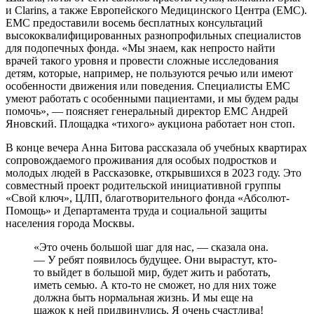
и Clarins, а также Европейского Медицинского Центра (ЕМС).
ЕМС предоставили восемь бесплатных консультаций
высококвалифицированных разнопрофильных специалистов
для подопечных фонда. «Мы знаем, как непросто найти
врачей такого уровня и провести сложные исследования
детям, которые, например, не пользуются речью или имеют
особенности движения или поведения. Специалисты ЕМС
умеют работать с особенными пациентами, и мы будем рады
помочь», — поясняет генеральный директор ЕМС Андрей
Яновский. Площадка «тихого» аукциона работает нон стоп.
В конце вечера Анна Битова рассказала об учебных квартирах
сопровождаемого проживания для особых подростков и
молодых людей в Рассказовке, открывшихся в 2023 году. Это
совместный проект родительской инициативной группы
«Свой ключ», ЦЛП, благотворительного фонда «Абсолют-
Помощь» и Департамента труда и социальной защиты
населения города Москвы.
«Это очень большой шаг для нас, — сказала она.
— У ребят появилось будущее. Они вырастут, кто-
то выйдет в большой мир, будет жить и работать,
иметь семью. А кто-то не сможет, но для них тоже
должна быть нормальная жизнь. И мы еще на
шажок к ней придвинулись. Я очень счастлива!