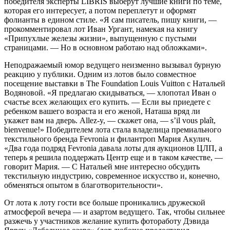
победителя эксперты LIBRIS выберут лучшие книги по теме,
которая его интересует, а потом переплетут и оформят
фолианты в едином стиле. «Я сам писатель, пишу книги, —
прокомментировал лот Иван Ургант, намекая на книгу
«Припухлые железы жизни», выпущенную с пустыми
страницами. — Но в основном работаю над обложками».
Неподражаемый юмор ведущего неизменно вызывал бурную
реакцию у публики. Одним из лотов было совместное
посещение выставки в The Foundation Louis Vuitton с Натальей
Водяновой. «Я предлагаю скидываться, — хлопотал Иван о
счастье всех желающих его купить. — Если вы приедете с
ребенком вашего возраста и его женой, Наташа вряд ли
укажет вам на дверь. Allez-y, — скажет она, — s’il vous plaît,
bienvenue!» Победителем лота стала владелица премиального
текстильного бренда Fevronia и филантроп Мария Акулич.
«Два года подряд Fevronia давала лоты для аукционов ЦЛП, а
теперь я решила поддержать Центр еще и в таком качестве, —
говорит Мария. — С Натальей мне интересно обсудить
текстильную индустрию, современное искусство и, конечно,
обменяться опытом в благотворительности».
От лота к лоту гости все больше проникались дружеской
атмосферой вечера — и азартом ведущего. Так, чтобы сильнее
разжечь у участников желание купить фотоработу Дэвида