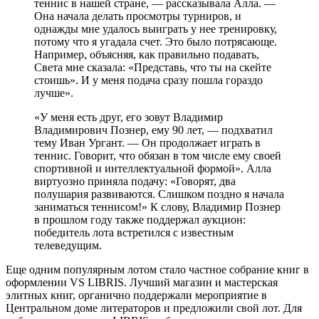
теннис в нашей стране, — рассказывала Алла. —
Она начала делать просмотры турниров, и
однажды мне удалось выиграть у нее тренировку,
потому что я угадала счет. Это было потрясающе.
Например, объясняя, как правильно подавать,
Света мне сказала: «Представь, что ты на скейте
стоишь». И у меня подача сразу пошла гораздо
лучше».
«У меня есть друг, его зовут Владимир
Владимирович Познер, ему 90 лет, — подхватил
тему Иван Ургант. — Он продолжает играть в
теннис. Говорит, что обязан в том числе ему своей
спортивной и интеллектуальной формой». Алла
виртуозно приняла подачу: «Говорят, два
полушария развиваются. Слишком поздно я начала
заниматься теннисом!» К слову, Владимир Познер
в прошлом году также поддержал аукцион:
победитель лота встретился с известным
телеведущим.
Еще одним популярным лотом стало частное собрание книг в
оформлении VS LIBRIS. Лучший магазин и мастерская
элитных книг, органично поддержали мероприятие в
Центральном доме литераторов и предложили свой лот. Для