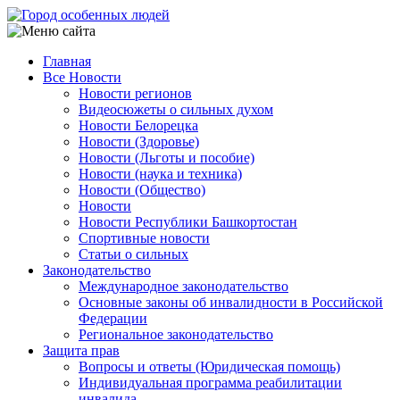
Перейти
к
основному
Главная
содержанию
Все Новости
Main
Новости регионов
navigation
Видеосюжеты о сильных духом
Новости Белорецка
Новости (Здоровье)
Новости (Льготы и пособие)
Новости (наука и техника)
Новости (Общество)
Новости
Новости Республики Башкортостан
Спортивные новости
Статьи о сильных
Законодательство
Международное законодательство
Основные законы об инвалидности в Российской
Федерации
Региональное законодательство
Защита прав
Вопросы и ответы (Юридическая помощь)
Индивидуальная программа реабилитации
инвалида