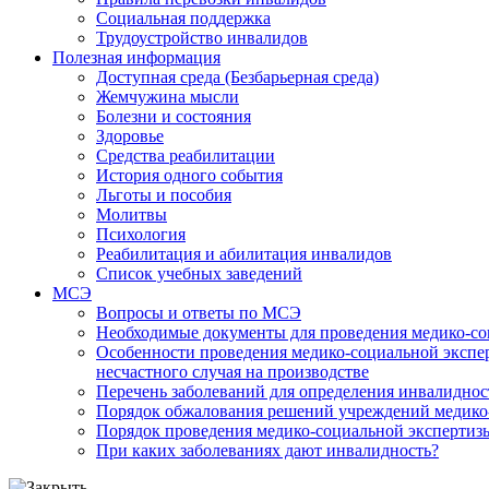
Социальная поддержка
Трудоустройство инвалидов
Полезная информация
Доступная среда (Безбарьерная среда)
Жемчужина мысли
Болезни и состояния
Здоровье
Средства реабилитации
История одного события
Льготы и пособия
Молитвы
Психология
Реабилитация и абилитация инвалидов
Список учебных заведений
МСЭ
Вопросы и ответы по МСЭ
Необходимые документы для проведения медико-со
Особенности проведения медико-социальной экспер
несчастного случая на производстве
Перечень заболеваний для определения инвалиднос
Порядок обжалования решений учреждений медико
Порядок проведения медико-социальной экспертизы
При каких заболеваниях дают инвалидность?