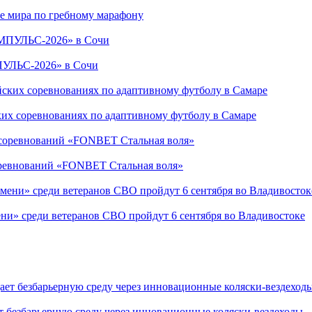
е мира по гребному марафону
ПУЛЬС-2026» в Сочи
ких соревнованиях по адаптивному футболу в Самаре
соревнований «FONBET Стальная воля»
ни» среди ветеранов СВО пройдут 6 сентября во Владивостоке
т безбарьерную среду через инновационные коляски-вездеходы