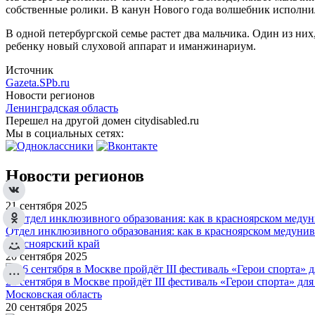
собственные ролики. В канун Нового года волшебник исполни
В одной петербургской семье растет два мальчика. Один из н
ребенку новый слуховой аппарат и иманжинариум.
Источник
Gazeta.SPb.ru
Новости регионов
Ленинградская область
Перешел на другой домен citydisabled.ru
Мы в социальных сетях:
Новости регионов
21 сентября 2025
Отдел инклюзивного образования: как в красноярском медуни
Красноярский край
20 сентября 2025
26 сентября в Москве пройдёт III фестиваль «Герои спорта» для
Московская область
20 сентября 2025