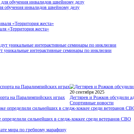
для обучения инвалидов швейному делу
аля «Территория жеста»
йдут уникальные интерактивные семинары по инклюзии
20 сентября 2025
порта на Паралимпийских играх
Дегтярев и Рожков обсудили а
Спортивные новости
е определили сильнейших в следж-хоккее среди ветеранов СВО