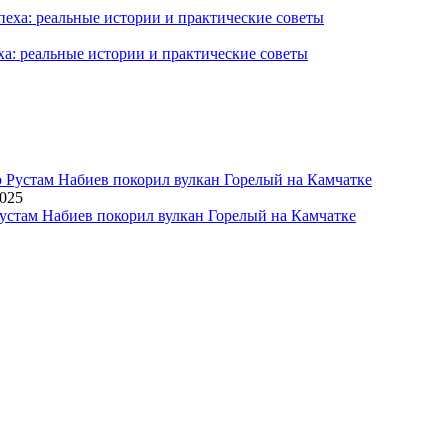
ха: реальные истории и практические советы
2025
устам Набиев покорил вулкан Горелый на Камчатке