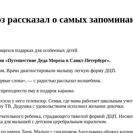
з рассказал о самых запомина
ция «Путешествие Деда Мороза в Санкт-Петербург».
ком. Врачи диагностировали малышу легкую форму ДЦП.
первые слова», — с радостью рассказал волшебник.
преподнести ему в подарок караоке.
ила у него телевизор. Семья, где мама работает школьным учит
еру ТВ. Дедушка с удовольствием исполнил желание девочки.
мечательного ребенка, страдающего тяжелой формой ДЦП. Несмо
жа для малышей с детским церебральным параличом.
к по имени Даня. Малыш с синдромом Ангельмана обожал катание 