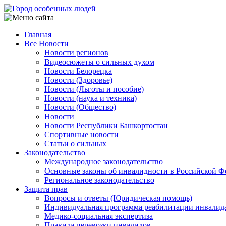
Перейти
к
основному
Главная
содержанию
Все Новости
Main
Новости регионов
navigation
Видеосюжеты о сильных духом
Новости Белорецка
Новости (Здоровье)
Новости (Льготы и пособие)
Новости (наука и техника)
Новости (Общество)
Новости
Новости Республики Башкортостан
Спортивные новости
Статьи о сильных
Законодательство
Международное законодательство
Основные законы об инвалидности в Российской Ф
Региональное законодательство
Защита прав
Вопросы и ответы (Юридическая помощь)
Индивидуальная программа реабилитации инвалид
Медико-социальная экспертиза
Правила перевозки инвалидов