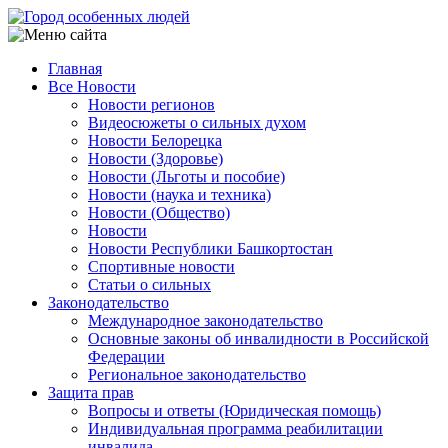
Перейти
к
основному
Главная
содержанию
Все Новости
Main
Новости регионов
navigation
Видеосюжеты о сильных духом
Новости Белорецка
Новости (Здоровье)
Новости (Льготы и пособие)
Новости (наука и техника)
Новости (Общество)
Новости
Новости Республики Башкортостан
Спортивные новости
Статьи о сильных
Законодательство
Международное законодательство
Основные законы об инвалидности в Российской
Федерации
Региональное законодательство
Защита прав
Вопросы и ответы (Юридическая помощь)
Индивидуальная программа реабилитации
инвалида