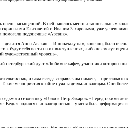
сь очень насыщенной. В ней нашлось место и танцевальным колл
и скрипачами Елизаветой и Иваном Захаровыми, уже успевшими
ам помогали подопечные «Аревик».
 – делится Анна Авакян. – И поначалу нам, конечно, было очень
не так будут себя вести на их выступлениях, либо не смогут оце
ий художественный уровень».
ый петербургский дуэт «Любимое кафе», участники которого ни
ительностью, и сама всегда стараюсь им помочь, – призналась п
а. Такие мероприятия крайне нужны детям-инвалидам. Они более
 седьмого сезона шоу «Голос» Петр Захаров. «Перед такими деть
ие. Ведь я родился с инвалидностью – у меня была деформация го
и в руководстве города. Например, «Бал на колесах» проходит 