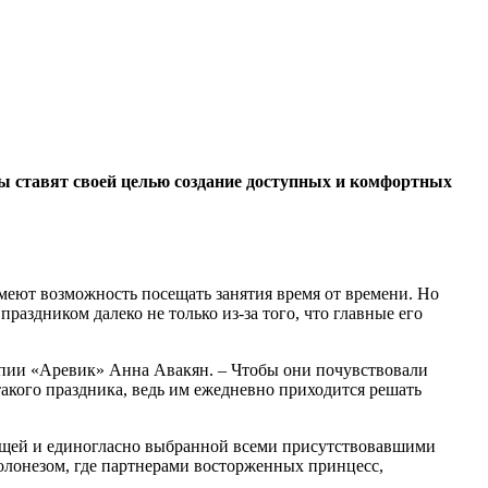
ты ставят своей целью создание доступных и комфортных
меют возможность посещать занятия время от времени. Но
раздником далеко не только из-за того, что главные его
апии «Аревик» Анна Авакян. – Чтобы они почувствовали
акого праздника, ведь им ежедневно приходится решать
тоящей и единогласно выбранной всеми присутствовавшими
полонезом, где партнерами восторженных принцесс,