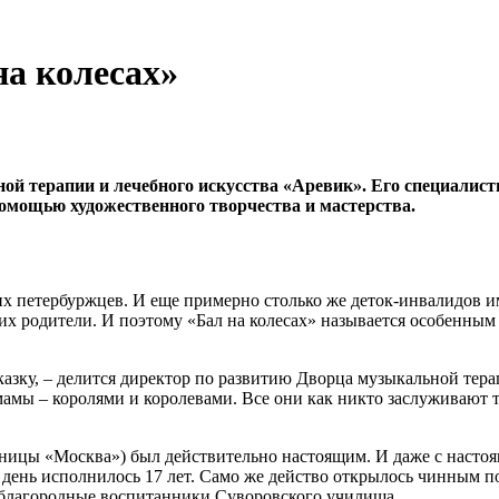
на колесах»
ой терапии и лечебного искусства «Аревик». Его специалис
помощью художественного творчества и мастерства.
х петербуржцев. И еще примерно столько же деток-инвалидов и
х родители. И поэтому «Бал на колесах» называется особенным п
казку, – делится директор по развитию Дворца музыкальной тер
амы – королями и королевами. Все они как никто заслуживают т
стиницы «Москва») был действительно настоящим. И даже с нас
т день исполнилось 17 лет. Само же действо открылось чинным 
благородные воспитанники Суворовского училища.