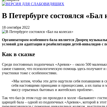
В Петербурге состоялся «Бал 
18 сентября 2022
Организатором особенного бала является Дворец музыкальн
условий для адаптации и реабилитации детей-инвалидов с 
Как в сказке
Среди постоянных подопечных «Аревик» – около 500 маленьки
самое главное, что психологическую помощь здесь получают и и
участники тоже с особенностями.
«Мы хотим, чтобы эти дети ощутили себя попавшими в с
себя настоящими принцами и принцессами, а их папы и м
массу серьезных бытовых и житейских проблем».
Так что бал (в этом году он проходил в холле «Бальмонт» го
царицей бала – одной из подопечных «Аревик», которой в это
передвигавшихся с помощью инвалидных колясок, выступили 