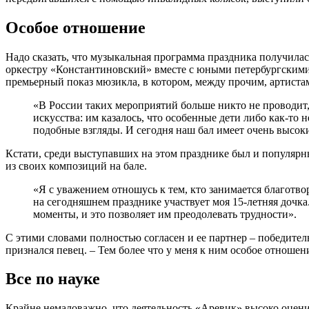
Особое отношение
Надо сказать, что музыкальная программа праздника получила
оркестру «Константиновский» вместе с юными петербургским
премьерный показ мюзикла, в котором, между прочим, артист
«В России таких мероприятий больше никто не проводит,
искусства: им казалось, что особенные дети либо как-то 
подобные взгляды. И сегодня наш бал имеет очень высок
Кстати, среди выступавших на этом празднике был и популярн
из своих композиций на бале.
«Я с уважением отношусь к тем, кто занимается благотвор
на сегодняшнем празднике участвует моя 15-летняя дочк
моменты, и это позволяет им преодолевать трудности».
С этими словами полностью согласен и ее партнер – победитель
признался певец. – Тем более что у меня к ним особое отношен
Все по науке
Крайне немаловажно, что деятельность «Аревик» высоко оценил