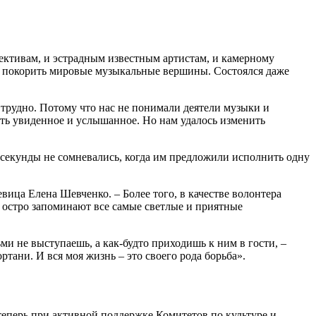
ективам, и эстрадным известным артистам, и камерному
 покорить мировые музыкальные вершины. Состоялся даже
 трудно. Потому что нас не понимали деятели музыки и
нить увиденное и услышанное. Но нам удалось изменить
 секунды не сомневались, когда им предложили исполнить одну
евица Елена Шевченко. – Более того, в качестве волонтера
 остро запоминают все самые светлые и приятные
ми не выступаешь, а как-будто приходишь к ним в гости, –
ртани. И вся моя жизнь – это своего рода борьба».
теперь при активной поддержке Комитетов по культуре и