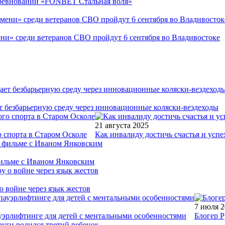
соревнований «FONBET Стальная воля»
ни» среди ветеранов СВО пройдут 6 сентября во Владивостоке
т безбарьерную среду через инновационные коляски-вездеходы
21 августа 2025
 спорта в Старом Осколе
Как инвалиду достичь счастья и успе
фильме с Иваном Янковским
о войне через язык жестов
7 июля 
уэрлифтинге для детей с ментальными особенностями
Блогер Р