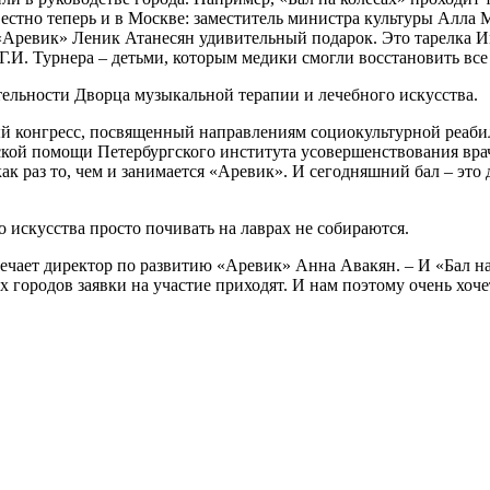
вестно теперь и в Москве: заместитель министра культуры Алла
«Аревик» Леник Атанесян удивительный подарок. Это тарелка 
Г.И. Турнера – детьми, которым медики смогли восстановить вс
тельности Дворца музыкальной терапии и лечебного искусства.
 конгресс, посвященный направлениям социокультурной реабили
кой помощи Петербургского института усовершенствования врач
ак раз то, чем и занимается «Аревик». И сегодняшний бал – это
 искусства просто почивать на лаврах не собираются.
ечает директор по развитию «Аревик» Анна Авакян. – И «Бал на 
х городов заявки на участие приходят. И нам поэтому очень хо