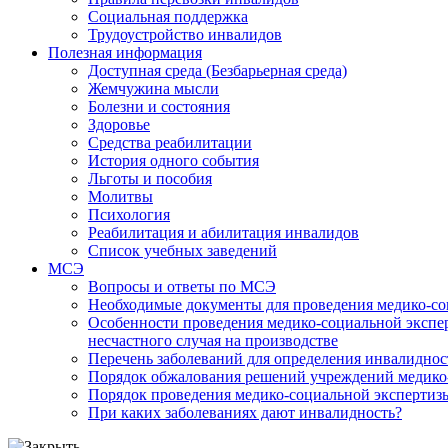
Социальная поддержка
Трудоустройство инвалидов
Полезная информация
Доступная среда (Безбарьерная среда)
Жемчужина мысли
Болезни и состояния
Здоровье
Средства реабилитации
История одного события
Льготы и пособия
Молитвы
Психология
Реабилитация и абилитация инвалидов
Список учебных заведений
МСЭ
Вопросы и ответы по МСЭ
Необходимые документы для проведения медико-со
Особенности проведения медико-социальной экспер
несчастного случая на производстве
Перечень заболеваний для определения инвалиднос
Порядок обжалования решений учреждений медико
Порядок проведения медико-социальной экспертизы
При каких заболеваниях дают инвалидность?