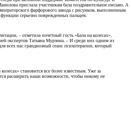
 Манилова прислала участникам бала поздравительное письмо. А
Императорского фарфорового завода с рисунком, выполненным
е функции серьезно поврежденных пальцев.
тации, – отметила почетный гость «Бала на колесах»,
ей-экспертов Татьяна Мурзина. – И среди них одним из
 для всех нас грандиозный сеанс психотерапии, который
колесах» становится все более известным. Уже за
чется расширить наши возможности, чтобы никому не