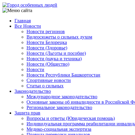
Перейти
к
основному
Главная
содержанию
Все Новости
Main
Новости регионов
navigation
Видеосюжеты о сильных духом
Новости Белорецка
Новости (Здоровье)
Новости (Льготы и пособие)
Новости (наука и техника)
Новости (Общество)
Новости
Новости Республики Башкортостан
Спортивные новости
Статьи о сильных
Законодательство
Международное законодательство
Основные законы об инвалидности в Российской Ф
Региональное законодательство
Защита прав
Вопросы и ответы (Юридическая помощь)
Индивидуальная программа реабилитации инвалид
Медико-социальная экспертиза
Правила перевозки инвалидов