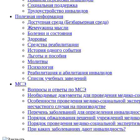
Социальная поддержка
Трудоустройство инвалидов
Полезная информация
Доступная среда (Безбарьерная среда)
Жемчужина мысли
Болезни и состояния
Здоровье
Средства реабилитации
История одного события
Льготы и пособия
Молитвы
Психология
Реабилитация и абилитация инвалидов
Список учебных заведений
МСЭ
Вопросы и ответы по МСЭ
Необходимые документы для проведения медико-со
Особенности проведения медико-социальной экспер
несчастного случая на производстве
Перечень заболеваний для определения инвалиднос
Порядок обжалования решений учреждений медико
Порядок проведения медико-социальной экспертизы
При каких заболеваниях дают инвалидность?