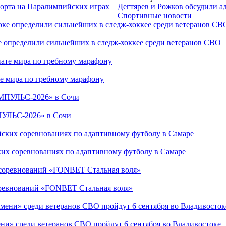
порта на Паралимпийских играх
Дегтярев и Рожков обсудили а
Спортивные новости
е определили сильнейших в следж-хоккее среди ветеранов СВО
е мира по гребному марафону
ПУЛЬС-2026» в Сочи
ких соревнованиях по адаптивному футболу в Самаре
соревнований «FONBET Стальная воля»
ни» среди ветеранов СВО пройдут 6 сентября во Владивостоке