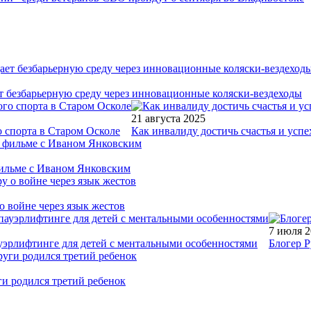
т безбарьерную среду через инновационные коляски-вездеходы
21 августа 2025
 спорта в Старом Осколе
Как инвалиду достичь счастья и успе
фильме с Иваном Янковским
о войне через язык жестов
7 июля 
уэрлифтинге для детей с ментальными особенностями
Блогер Р
ги родился третий ребенок