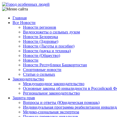
Перейти
к
основному
Главная
содержанию
Все Новости
Main
Новости регионов
navigation
Видеосюжеты о сильных духом
Новости Белорецка
Новости (Здоровье)
Новости (Льготы и пособие)
Новости (наука и техника)
Новости (Общество)
Новости
Новости Республики Башкортостан
Спортивные новости
Статьи о сильных
Законодательство
Международное законодательство
Основные законы об инвалидности в Российской Ф
Региональное законодательство
Защита прав
Вопросы и ответы (Юридическая помощь)
Индивидуальная программа реабилитации инвалид
Медико-социальная экспертиза
Правила перевозки инвалидов