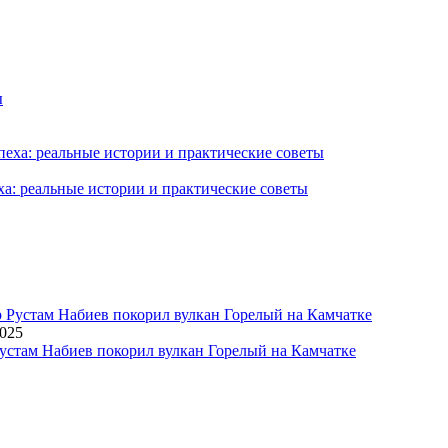
ха: реальные истории и практические советы
2025
устам Набиев покорил вулкан Горелый на Камчатке