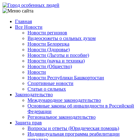
Перейти
к
основному
Главная
содержанию
Все Новости
Main
Новости регионов
navigation
Видеосюжеты о сильных духом
Новости Белорецка
Новости (Здоровье)
Новости (Льготы и пособие)
Новости (наука и техника)
Новости (Общество)
Новости
Новости Республики Башкортостан
Спортивные новости
Статьи о сильных
Законодательство
Международное законодательство
Основные законы об инвалидности в Российской
Федерации
Региональное законодательство
Защита прав
Вопросы и ответы (Юридическая помощь)
Индивидуальная программа реабилитации
инвалида