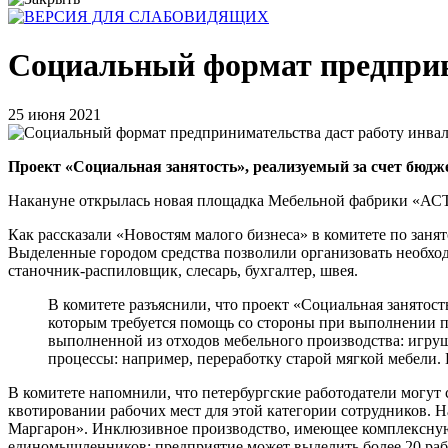
Социальный формат предприн
25 июня 2021
Проект «Социальная занятость», реализуемый за счет бюдже
Накануне открылась новая площадка Мебельной фабрики «АСТРА
Как рассказали «Новостям малого бизнеса» в комитете по занят
Выделенные городом средства позволили организовать необхо
станочник-распиловщик, слесарь, бухгалтер, швея.
В комитете разъяснили, что проект «Социальная занятость
которым требуется помощь со стороны при выполнении 
выполненной из отходов мебельного производства: игруш
процессы: например, переработку старой мягкой мебели.
В комитете напомнили, что петербургские работодатели могут 
квотировании рабочих мест для этой категории сотрудников. 
Маргарон». Инклюзивное производство, имеющее комплексную 
единомышленников: предприятие может выделить более 20 рабо