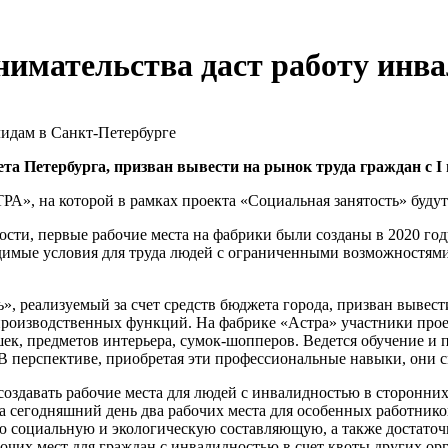
имательства даст работу инва
та Петербурга, призван вывести на рынок труда граждан с I 
», на которой в рамках проекта «Социальная занятость» будут
ости, первые рабочие места на фабрики были созданы в 2020 году
димые условия для труда людей с ограниченными возможностям
», реализуемый за счет средств бюджета города, призван вывест
производственных функций. На фабрике «Астра» участники прое
ек, предметов интерьера, сумок-шопперов. Ведется обучение и 
 В перспективе, приобретая эти профессиональные навыки, они 
создавать рабочие места для людей с инвалидностью в сторонних
На сегодняшний день два рабочих места для особенных работни
социальную и экологическую составляющую, а также достаточн
чих мест для граждан с инвалидностью в счет квоты других ор