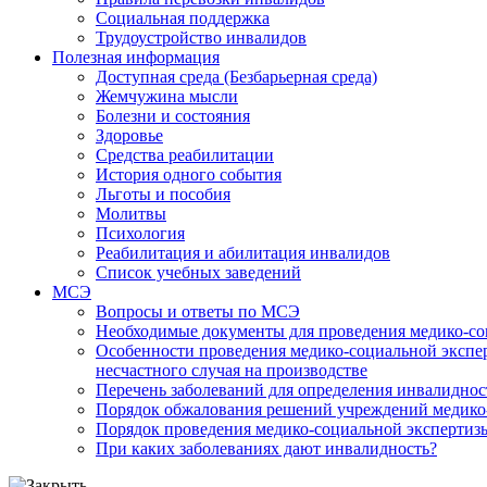
Социальная поддержка
Трудоустройство инвалидов
Полезная информация
Доступная среда (Безбарьерная среда)
Жемчужина мысли
Болезни и состояния
Здоровье
Средства реабилитации
История одного события
Льготы и пособия
Молитвы
Психология
Реабилитация и абилитация инвалидов
Список учебных заведений
МСЭ
Вопросы и ответы по МСЭ
Необходимые документы для проведения медико-со
Особенности проведения медико-социальной экспер
несчастного случая на производстве
Перечень заболеваний для определения инвалиднос
Порядок обжалования решений учреждений медико
Порядок проведения медико-социальной экспертизы
При каких заболеваниях дают инвалидность?