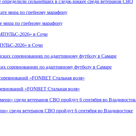
е определили сильнейших в следж-хоккее среди ветеранов СВО
е мира по гребному марафону
ПУЛЬС-2026» в Сочи
ких соревнованиях по адаптивному футболу в Самаре
соревнований «FONBET Стальная воля»
ни» среди ветеранов СВО пройдут 6 сентября во Владивостоке