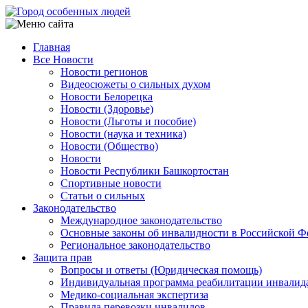
Перейти
к
основному
Главная
содержанию
Все Новости
Main
Новости регионов
navigation
Видеосюжеты о сильных духом
Новости Белорецка
Новости (Здоровье)
Новости (Льготы и пособие)
Новости (наука и техника)
Новости (Общество)
Новости
Новости Республики Башкортостан
Спортивные новости
Статьи о сильных
Законодательство
Международное законодательство
Основные законы об инвалидности в Российской Ф
Региональное законодательство
Защита прав
Вопросы и ответы (Юридическая помощь)
Индивидуальная программа реабилитации инвалид
Медико-социальная экспертиза
Правила перевозки инвалидов