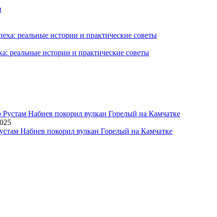
ха: реальные истории и практические советы
2025
устам Набиев покорил вулкан Горелый на Камчатке