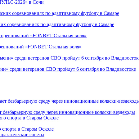
ПУЛЬС-2026» в Сочи
ких соревнованиях по адаптивному футболу в Самаре
соревнований «FONBET Стальная воля»
ни» среди ветеранов СВО пройдут 6 сентября во Владивостоке
т безбарьерную среду через инновационные коляски-вездеходы
 спорта в Старом Осколе