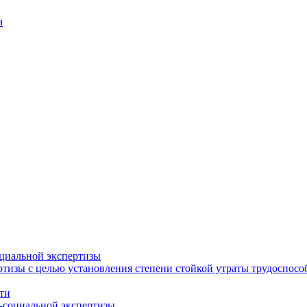
а
циальной экспертизы
тизы с целью установления степени стойкой утраты трудоспособ
ти
-социальной экспертизы