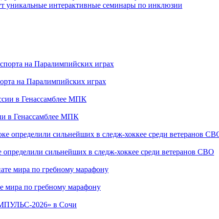
йдут уникальные интерактивные семинары по инклюзии
порта на Паралимпийских играх
сии в Генассамблее МПК
е определили сильнейших в следж-хоккее среди ветеранов СВО
е мира по гребному марафону