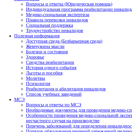
Вопросы и ответы (Юридическая помощь)
Индивидуальная программа реабилитации инвалид
Медико-социальная экспертиза
Правила перевозки инвалидов
Социальная поддержка
Трудоустройство инвалидов
Полезная информация
Доступная среда (Безбарьерная среда)
Жемчужина мысли
Болезни и состояния
Здоровье
Средства реабилитации
История одного события
Льготы и пособия
Молитвы
Психология
Реабилитация и абилитация инвалидов
Список учебных заведений
МСЭ
Вопросы и ответы по МСЭ
Необходимые документы для проведения медико-со
Особенности проведения медико-социальной экспер
несчастного случая на производстве
Перечень заболеваний для определения инвалиднос
Порядок обжалования решений учреждений медико