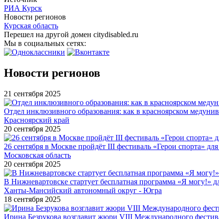
РИА Курск
Новости регионов
Курская область
Перешел на другой домен citydisabled.ru
Мы в социальных сетях:
Новости регионов
21 сентября 2025
Отдел инклюзивного образования: как в красноярском медуни
Красноярский край
20 сентября 2025
26 сентября в Москве пройдёт III фестиваль «Герои спорта» для
Московская область
20 сентября 2025
В Нижневартовске стартует бесплатная программа «Я могу!» 
Ханты-Мансийский автономный округ - Югра
18 сентября 2025
Ирина Безрукова возглавит жюри VIII Международного фестив