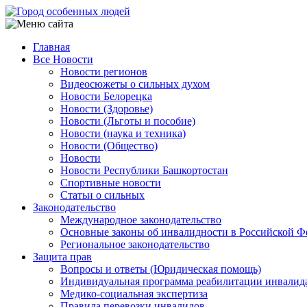
Перейти
к
основному
Главная
содержанию
Все Новости
Main
Новости регионов
navigation
Видеосюжеты о сильных духом
Новости Белорецка
Новости (Здоровье)
Новости (Льготы и пособие)
Новости (наука и техника)
Новости (Общество)
Новости
Новости Республики Башкортостан
Спортивные новости
Статьи о сильных
Законодательство
Международное законодательство
Основные законы об инвалидности в Российской Ф
Региональное законодательство
Защита прав
Вопросы и ответы (Юридическая помощь)
Индивидуальная программа реабилитации инвалид
Медико-социальная экспертиза
Правила перевозки инвалидов