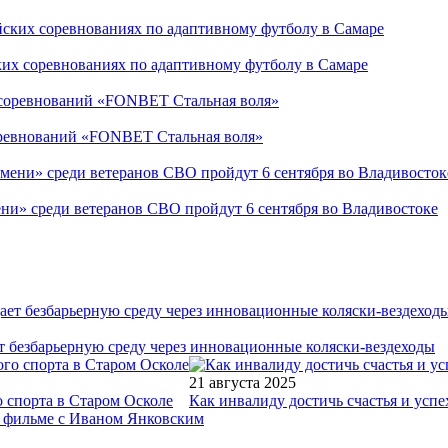
ких соревнованиях по адаптивному футболу в Самаре
соревнований «FONBET Стальная воля»
ни» среди ветеранов СВО пройдут 6 сентября во Владивостоке
т безбарьерную среду через инновационные коляски-вездеходы
21 августа 2025
 спорта в Старом Осколе
Как инвалиду достичь счастья и успе