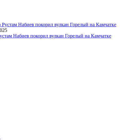
2025
устам Набиев покорил вулкан Горелый на Камчатке
х