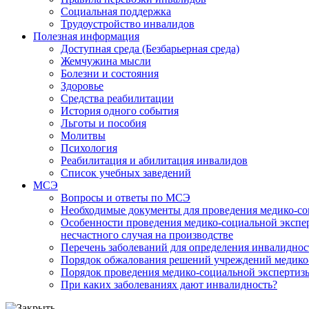
Социальная поддержка
Трудоустройство инвалидов
Полезная информация
Доступная среда (Безбарьерная среда)
Жемчужина мысли
Болезни и состояния
Здоровье
Средства реабилитации
История одного события
Льготы и пособия
Молитвы
Психология
Реабилитация и абилитация инвалидов
Список учебных заведений
МСЭ
Вопросы и ответы по МСЭ
Необходимые документы для проведения медико-со
Особенности проведения медико-социальной экспер
несчастного случая на производстве
Перечень заболеваний для определения инвалиднос
Порядок обжалования решений учреждений медико
Порядок проведения медико-социальной экспертизы
При каких заболеваниях дают инвалидность?