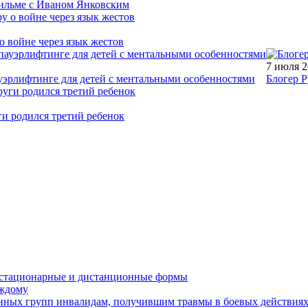
фильме с Иваном Янковским
о войне через язык жестов
7 июля 
уэрлифтинге для детей с ментальными особенностями
Блогер Р
ги родился третий ребенок
устационарные и дистанционные формы
аждому
онных групп инвалидам, получившим травмы в боевых действия