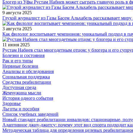
Блогер из Уфы Рустам Набиев может сыграть главную роль в 
9 августа 2025
Глухой журналист из Газы Басем Альхабель рассказывает миру 
3 августа 2025
Как филолог воспитывает чемпионов: уникальный подход в па
11 июня 2025
Рустам Набиев стал многодетным отцом: у блогера и его супру
Болезни и состояния
Рак и его типы
Нервные болезни
Анализы и обследования
Социальная поддержка
Средства реабилитации
Доступная среда
Жемчужина мысли
История одного события
Здоровье
Льготы и пособия
Список учебных заведений
Новый стандарт реабилитации инвалидов: стационарные, пол
Адаптивное джиу-джитсу: почему этот вид спорта подходит к
Методическая таблица для определения целевых реабилитаци